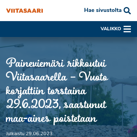
Hae sivustolta
VALIKKO
Paineviemäri rikkoutui
Viitasaarella – Vuoto
korjattiin torstaina
29.6.2023, saastunut
maa-aines poistetaan
Julkaistu 29.06.2023