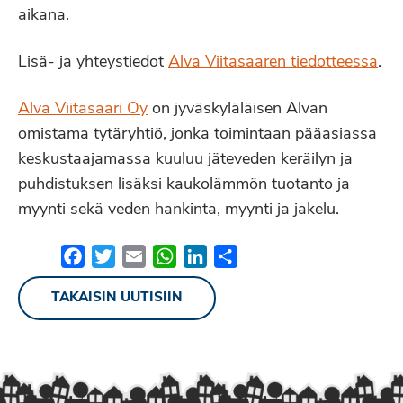
aikana.
Lisä- ja yhteystiedot
Alva Viitasaaren tiedotteessa
.
Alva Viitasaari Oy
on jyväskyläläisen Alvan
omistama tytäryhtiö, jonka toimintaan pääasiassa
keskustaajamassa kuuluu jäteveden keräilyn ja
puhdistuksen lisäksi kaukolämmön tuotanto ja
myynti sekä veden hankinta, myynti ja jakelu.
Facebook
Twitter
Email
WhatsApp
LinkedIn
Share
TAKAISIN UUTISIIN