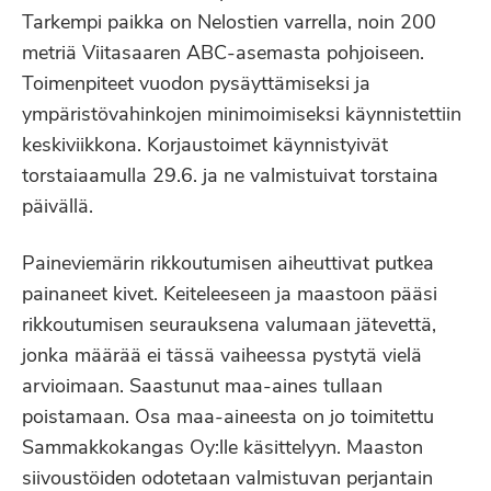
Tarkempi paikka on Nelostien varrella, noin 200
metriä Viitasaaren ABC-asemasta pohjoiseen.
Toimenpiteet vuodon pysäyttämiseksi ja
ympäristövahinkojen minimoimiseksi käynnistettiin
keskiviikkona. Korjaustoimet käynnistyivät
torstaiaamulla 29.6. ja ne valmistuivat torstaina
päivällä.
Paineviemärin rikkoutumisen aiheuttivat putkea
painaneet kivet. Keiteleeseen ja maastoon pääsi
rikkoutumisen seurauksena valumaan jätevettä,
jonka määrää ei tässä vaiheessa pystytä vielä
arvioimaan. Saastunut maa-aines tullaan
poistamaan. Osa maa-aineesta on jo toimitettu
Sammakkokangas Oy:lle käsittelyyn. Maaston
siivoustöiden odotetaan valmistuvan perjantain