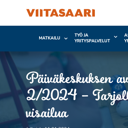
TYÖ JA
A
MATKAILU
YRITYSPALVELUT
Y
Päiväkeskuksen avo
2/2024 – Tarjolla
visailua