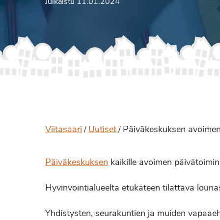
Julkaistu 11.01.2024
Viitasaari
Uutiset
Päiväkeskuksen avoimen p
/
/
Päiväkeskuksen
kaikille avoimen päivätoimin
Hyvinvointialueelta etukäteen tilattava loun
Yhdistysten, seurakuntien ja muiden vapaaeh