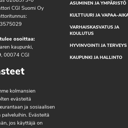
nus 0208573-0
ASUMINEN JA YMPÄRISTÖ
ttori CGI Suomi Oy
KULTTUURI JA VAPAA-AIK
ttoritunnus:
3575029
VARHAISKASVATUS JA
KOULUTUS
tulee osoittaa:
HYVINVOINTI JA TERVEYS
aaren kaupunki,
9, 00074 CGI
KAUPUNKI JA HALLINTO
steet
mme kolmansien
lten evästeitä
eurantaan ja sosiaalisen
palveluihin. Evästeitä
än, jos käyttäjä on