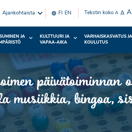
A
Tekstin koko
A
Ajankohtaista
FI
EN
A
SUMINEN JA
KULTTUURI JA
VARHAISKASVATUS J
MPÄRISTÖ
VAPAA-AIKA
KOULUTUS
imen päivätoiminnan ohj
 musiikkia, bingoa, sis