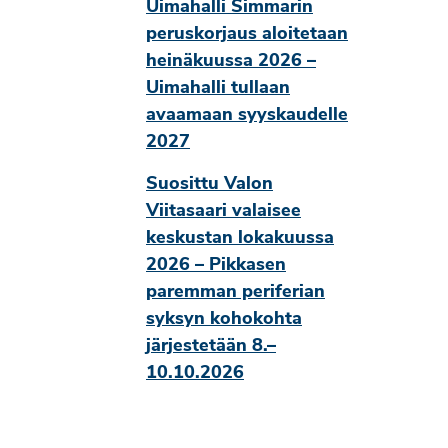
Uimahalli Simmarin
peruskorjaus aloitetaan
heinäkuussa 2026 –
Uimahalli tullaan
avaamaan syyskaudelle
2027
Suosittu Valon
Viitasaari valaisee
keskustan lokakuussa
2026 – Pikkasen
paremman periferian
syksyn kohokohta
järjestetään 8.–
10.10.2026