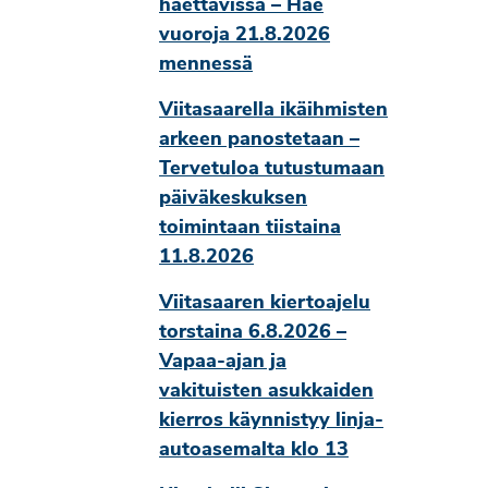
haettavissa – Hae
vuoroja 21.8.2026
mennessä
Viitasaarella ikäihmisten
arkeen panostetaan –
Tervetuloa tutustumaan
päiväkeskuksen
toimintaan tiistaina
11.8.2026
Viitasaaren kiertoajelu
torstaina 6.8.2026 –
Vapaa-ajan ja
vakituisten asukkaiden
kierros käynnistyy linja-
autoasemalta klo 13