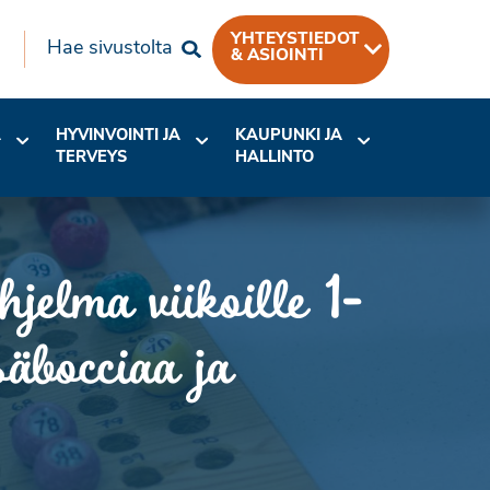
YHTEYSTIEDOT
Hae sivustolta
& ASIOINTI
A
HYVINVOINTI JA
KAUPUNKI JA
TERVEYS
HALLINTO
elma viikoille 1-
äbocciaa ja