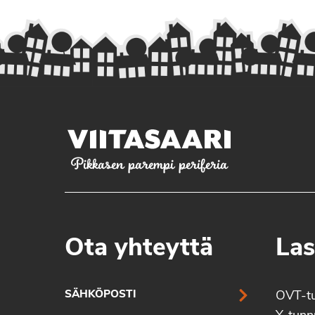
Pikkasen parempi periferia
Ota yhteyttä
Las
SÄHKÖPOSTI
OVT-t