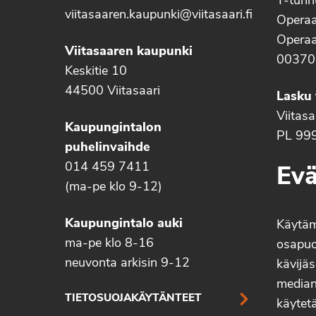
Y-tun
viitasaaren.kaupunki@viitasaari.fi
Operaa
Operaa
Viitasaaren kaupunki
00370
Keskitie 10
44500 Viitasaari
Lasku 
Viitas
Kaupungintalon
PL 99
puhelinvaihde
014 459 7411
Evä
(ma-pe klo 9-12)
Kaupungintalo auki
Käytä
ma-pe klo 8-16
osapuo
neuvonta arkisin 9-12
kävijäs
median 
TIETOSUOJAKÄYTÄNTEET
käytetä