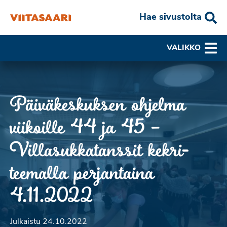
Hae sivustolta
VALIKKO
Päiväkeskuksen ohjelma
viikoille 44 ja 45 –
Villasukkatanssit kekri-
teemalla perjantaina
4.11.2022
Julkaistu 24.10.2022