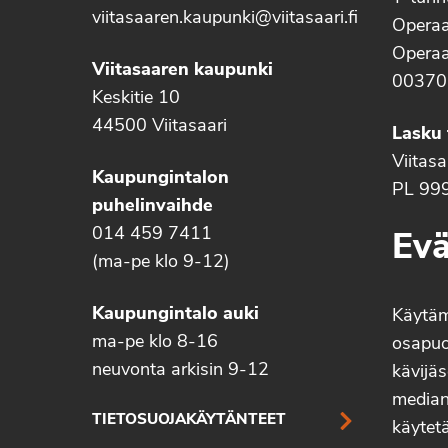
viitasaaren.kaupunki@viitasaari.fi
Operaa
Operaa
Viitasaaren kaupunki
00370
Keskitie 10
44500 Viitasaari
Lasku 
Viitas
Kaupungintalon
PL 99
puhelinvaihde
014 459 7411
Evä
(ma-pe klo 9-12)
Kaupungintalo auki
Käytä
ma-pe klo 8-16
osapuo
neuvonta arkisin 9-12
kävijäs
median 
TIETOSUOJAKÄYTÄNTEET
käytetä