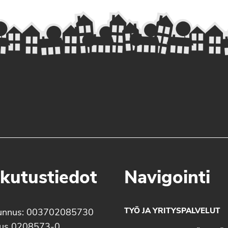
kutustiedot
Navigointi
TYÖ JA YRITYSPALVELUT
unnus: 003702085730
nus 0208573-0