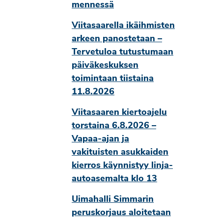
mennessä
Viitasaarella ikäihmisten
arkeen panostetaan –
Tervetuloa tutustumaan
päiväkeskuksen
toimintaan tiistaina
11.8.2026
Viitasaaren kiertoajelu
torstaina 6.8.2026 –
Vapaa-ajan ja
vakituisten asukkaiden
kierros käynnistyy linja-
autoasemalta klo 13
Uimahalli Simmarin
peruskorjaus aloitetaan