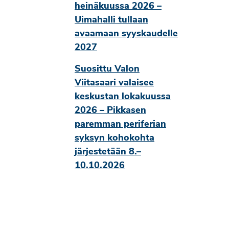
heinäkuussa 2026 –
Uimahalli tullaan
avaamaan syyskaudelle
2027
Suosittu Valon
Viitasaari valaisee
keskustan lokakuussa
2026 – Pikkasen
paremman periferian
syksyn kohokohta
järjestetään 8.–
10.10.2026