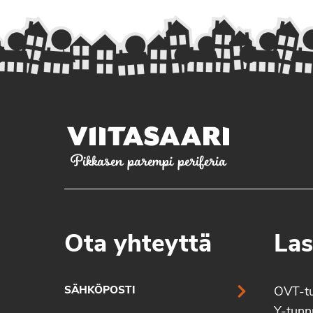
Pikkasen parempi periferia
Ota yhteyttä
Las
SÄHKÖPOSTI
OVT-t
Y-tun