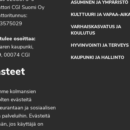
ASUMINEN JA YMPÄRISTÖ
ttori CGI Suomi Oy
KULTTUURI JA VAPAA-AIK
ttoritunnus:
3575029
VARHAISKASVATUS JA
KOULUTUS
tulee osoittaa:
HYVINVOINTI JA TERVEYS
aaren kaupunki,
9, 00074 CGI
KAUPUNKI JA HALLINTO
steet
mme kolmansien
lten evästeitä
eurantaan ja sosiaalisen
palveluihin. Evästeitä
än, jos käyttäjä on