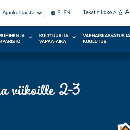
A
Tekstin koko
A
Ajankohtaista
FI
EN
A
SUMINEN JA
KULTTUURI JA
VARHAISKASVATUS J
MPÄRISTÖ
VAPAA-AIKA
KOULUTUS
 viikoille 2-3