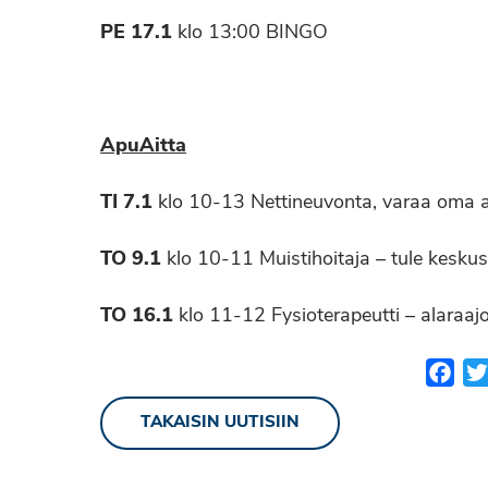
PE 17.1
klo 13:00 BINGO
ApuAitta
TI 7.1
klo 10-13 Nettineuvonta, varaa oma a
TO 9.1
klo 10-11 Muistihoitaja – tule keskust
TO 16.1
klo 11-12 Fysioterapeutti – alaraaj
Fac
TAKAISIN UUTISIIN