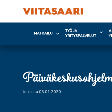
TYÖ JA
A
MATKAILU
YRITYSPALVELUT
Y
Päiväkeskusohjelma
Julkaistu 03.01.2020