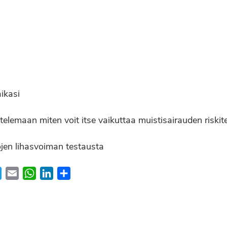
ikasi
elemaan miten voit itse vaikuttaa muistisairauden riskite
ojen lihasvoiman testausta
ebook
Twitter
Email
WhatsApp
LinkedIn
Share