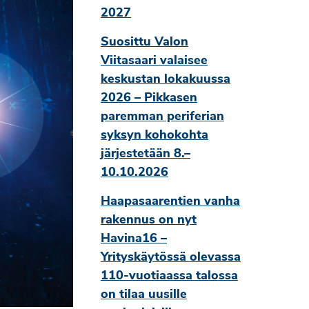
2027
Suosittu Valon
Viitasaari valaisee
keskustan lokakuussa
2026 – Pikkasen
paremman periferian
syksyn kohokohta
järjestetään 8.–
10.10.2026
Haapasaarentien vanha
rakennus on nyt
Havina16 –
Yrityskäytössä olevassa
110-vuotiaassa talossa
on tilaa uusille