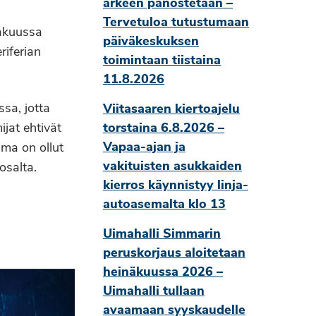
arkeen panostetaan –
Tervetuloa tutustumaan
kakuussa
päiväkeskuksen
riferian
toimintaan tiistaina
11.8.2026
sa, jotta
Viitasaaren kiertoajelu
jat ehtivät
torstaina 6.8.2026 –
Vapaa-ajan ja
ma on ollut
vakituisten asukkaiden
osalta.
kierros käynnistyy linja-
autoasemalta klo 13
Uimahalli Simmarin
peruskorjaus aloitetaan
heinäkuussa 2026 –
Uimahalli tullaan
avaamaan syyskaudelle