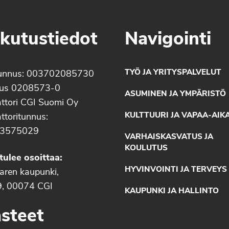
kutustiedot
Navigointi
TYÖ JA YRITYSPALVELUT
unnus: 003702085730
nus 0208573-0
ASUMINEN JA YMPÄRISTÖ
ttori CGI Suomi Oy
KULTTUURI JA VAPAA-AIK
ttoritunnus:
3575029
VARHAISKASVATUS JA
KOULUTUS
tulee osoittaa:
HYVINVOINTI JA TERVEYS
aaren kaupunki,
9, 00074 CGI
KAUPUNKI JA HALLINTO
steet