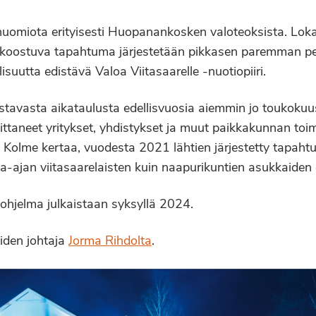
 huomiota erityisesti Huopanankosken valoteoksista. Lo
a koostuva tapahtuma järjestetään pikkasen paremman pe
uutta edistävä Valoa Viitasaarelle -nuotiopiiri.
tavasta aikataulusta edellisvuosia aiemmin jo toukokuus
ttaneet yritykset, yhdistykset ja muut paikkakunnan toimi
olme kertaa, vuodesta 2021 lähtien järjestetty tapahtu
aa-ajan viitasaarelaisten kuin naapurikuntien asukkaiden 
 ohjelma julkaistaan syksyllä 2024.
iden johtaja
Jorma Rihdolta
.