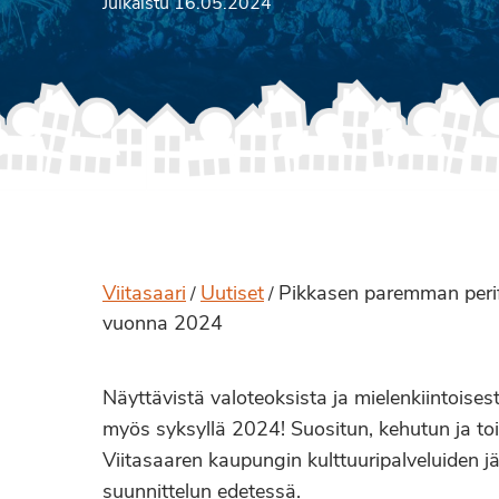
Julkaistu 16.05.2024
Viitasaari
Uutiset
Pikkasen paremman perif
/
/
vuonna 2024
Näyttävistä valoteoksista ja mielenkiintois
myös syksyllä 2024! Suositun, kehutun ja t
Viitasaaren kaupungin kulttuuripalveluiden 
suunnittelun edetessä.