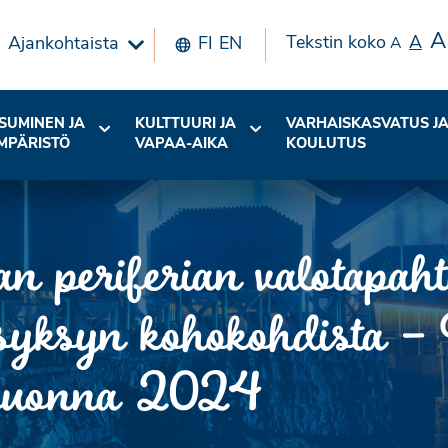
A
Tekstin koko
A
Ajankohtaista
FI
EN
A
SUMINEN JA
KULTTUURI JA
VARHAISKASVATUS J
MPÄRISTÖ
VAPAA-AIKA
KOULUTUS
 periferian valotapah
syksyn kohokohdista –
s vuonna 2024