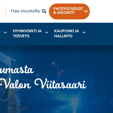
YHTEYSTIEDOT
Hae sivustolta
& ASIOINTI
A
HYVINVOINTI JA
KAUPUNKI JA
TERVEYS
HALLINTO
tumasta
 Valon Viitasaari