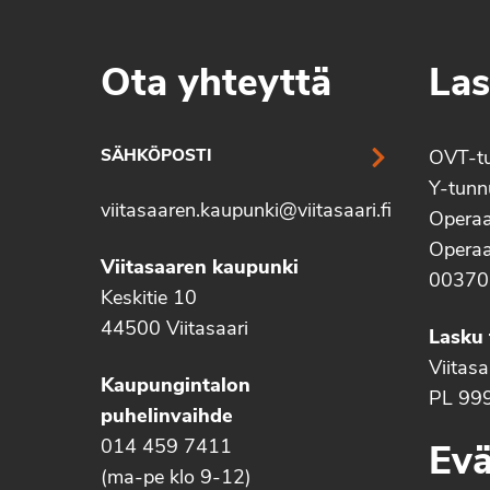
Ota yhteyttä
Las
SÄHKÖPOSTI
OVT-t
Y-tun
viitasaaren.kaupunki@viitasaari.fi
Operaa
Operaa
Viitasaaren kaupunki
00370
Keskitie 10
44500 Viitasaari
Lasku 
Viitas
Kaupungintalon
PL 99
puhelinvaihde
014 459 7411
Evä
(ma-pe klo 9-12)