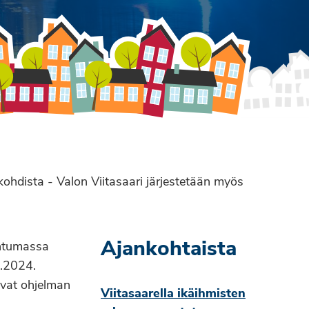
hdista - Valon Viitasaari järjestetään myös
Ajankohtaista
htumassa
0.2024.
uvat ohjelman
Viitasaarella ikäihmisten