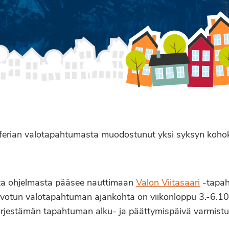
erian valotapahtumasta muodostunut yksi syksyn kohoko
esta ohjelmasta pääsee nauttimaan
Valon Viitasaari
-tapa
oivotun valotapahtuman ajankohta on viikonloppu 3.-6.1
järjestämän tapahtuman alku- ja päättymispäivä varmist