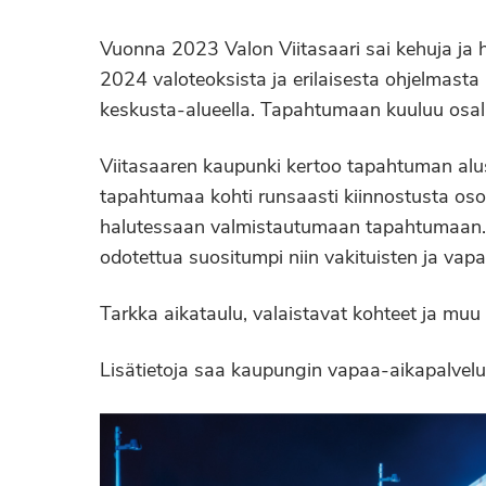
Vuonna 2023 Valon Viitasaari sai kehuja ja
2024 valoteoksista ja erilaisesta ohjelmast
keskusta-alueella. Tapahtumaan kuuluu osallis
Viitasaaren kaupunki kertoo tapahtuman alus
tapahtumaa kohti runsaasti kiinnostusta osoi
halutessaan valmistautumaan tapahtumaan. K
odotettua suositumpi niin vakituisten ja vap
Tarkka aikataulu, valaistavat kohteet ja muu
Lisätietoja saa kaupungin vapaa-aikapalvelu