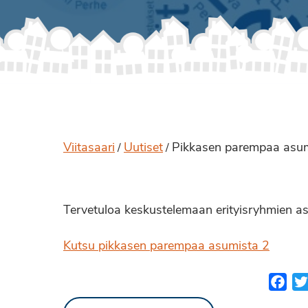
Viitasaari
Uutiset
Pikkasen parempaa asum
/
/
Tervetuloa keskustelemaan erityisryhmien a
Kutsu pikkasen parempaa asumista 2
Fac