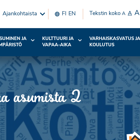
A
Tekstin koko
A
Ajankohtaista
FI
EN
A
SUMINEN JA
KULTTUURI JA
VARHAISKASVATUS J
MPÄRISTÖ
VAPAA-AIKA
KOULUTUS
a asumista 2