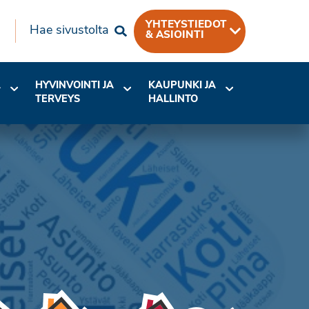
YHTEYSTIEDOT
Hae sivustolta
& ASIOINTI
A
HYVINVOINTI JA
KAUPUNKI JA
TERVEYS
HALLINTO