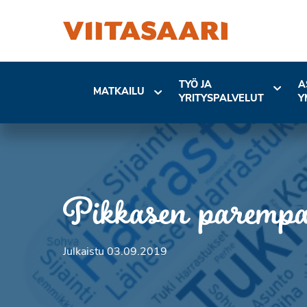
TYÖ JA
A
MATKAILU
YRITYSPALVELUT
Y
Pikkasen parempa
Julkaistu 03.09.2019