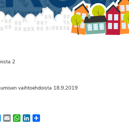
ista 2
sumisen vaihtoehdoista 18.9.2019
ebook
Twitter
Email
WhatsApp
LinkedIn
Share