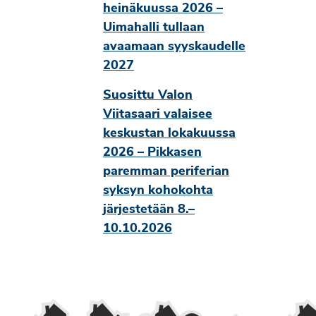
heinäkuussa 2026 –
Uimahalli tullaan
avaamaan syyskaudelle
2027
Suosittu Valon
Viitasaari valaisee
keskustan lokakuussa
2026 – Pikkasen
paremman periferian
syksyn kohokohta
järjestetään 8.–
10.10.2026