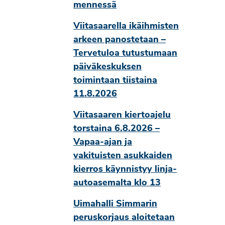
mennessä
Viitasaarella ikäihmisten
arkeen panostetaan –
Tervetuloa tutustumaan
päiväkeskuksen
toimintaan tiistaina
11.8.2026
Viitasaaren kiertoajelu
torstaina 6.8.2026 –
Vapaa-ajan ja
vakituisten asukkaiden
kierros käynnistyy linja-
autoasemalta klo 13
Uimahalli Simmarin
peruskorjaus aloitetaan