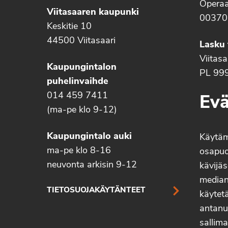
Operaa
Viitasaaren kaupunki
00370
Keskitie 10
44500 Viitasaari
Lasku 
Viitas
Kaupungintalon
PL 99
puhelinvaihde
014 459 7411
Evä
(ma-pe klo 9-12)
Kaupungintalo auki
Käytä
ma-pe klo 8-16
osapuo
neuvonta arkisin 9-12
kävijäs
median 
TIETOSUOJAKÄYTÄNTEET
käytetä
antanu
sallima