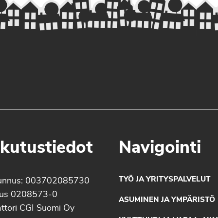
kutustiedot
Navigointi
TYÖ JA YRITYSPALVELUT
unnus: 003702085730
nus 0208573-0
ASUMINEN JA YMPÄRISTÖ
ttori CGI Suomi Oy