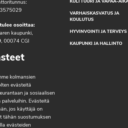
KULTTUURI JA VAPAA-AIK
ttoritunnus:
3575029
VARHAISKASVATUS JA
KOULUTUS
tulee osoittaa:
HYVINVOINTI JA TERVEYS
aaren kaupunki,
9, 00074 CGI
KAUPUNKI JA HALLINTO
steet
mme kolmansien
lten evästeitä
eurantaan ja sosiaalisen
palveluihin. Evästeitä
än, jos käyttäjä on
t tähän suostumuksen
lla evästeiden