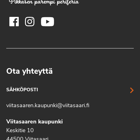
Pikkasen parempi periferia
Ota yhteyttä
SÄHKÖPOSTI
viitasaaren.kaupunki@viitasaari.fi
Viitasaaren kaupunki
Keskitie 10
44500 Viitasaari