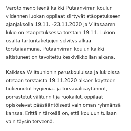
Varotoimenpiteenä kaikki Putaanvirran koulun
viidennen luokan oppilaat siirtyvät etäopetukseen
ajanjaksolla 19.11. -23.11.2020 ja Viitasaaren
lukio on etäopetuksessa torstain 19.11. Lukion
osalta tartuntaketjujen selvitys alkaa
torstaiaamuna. Putaanvirran koulun kaikki
altistuneet on tavoitettu keskiviikkoillan aikana.
Kaikissa Wiitaunionin peruskouluissa ja lukioissa
otetaan torstaista 19.11.2020 alkaen käyttöön
tiukennetut hygienia- ja turvavälikäytännöt,
porrastetut välitunnit ja ruokailut, oppilaat
opiskelevat pääsääntöisesti vain oman ryhmänsä
kanssa. Erittäin tärkeää on, että kouluun tullaan
vain täysin terveenä.