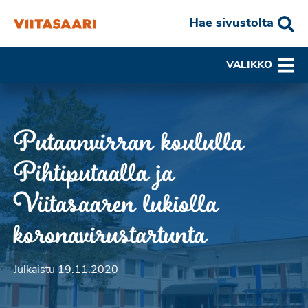
Hae sivustolta
VALIKKO
Putaanvirran koululla
Pihtiputaalla ja
Viitasaaren lukiolla
koronavirustartunta
Julkaistu 19.11.2020