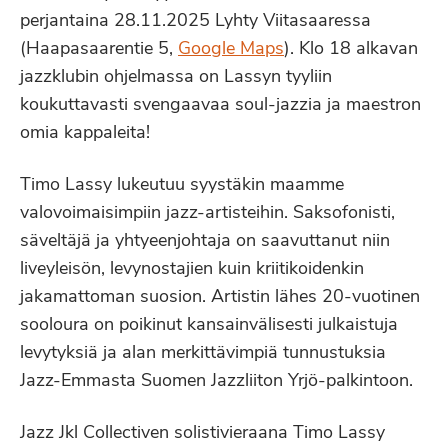
perjantaina 28.11.2025 Lyhty Viitasaaressa
(Haapasaarentie 5,
Google Maps
). Klo 18 alkavan
jazzklubin ohjelmassa on Lassyn tyyliin
koukuttavasti svengaavaa soul-jazzia ja maestron
omia kappaleita!
Timo Lassy lukeutuu syystäkin maamme
valovoimaisimpiin jazz-artisteihin. Saksofonisti,
säveltäjä ja yhtyeenjohtaja on saavuttanut niin
liveyleisön, levynostajien kuin kriitikoidenkin
jakamattoman suosion. Artistin lähes 20-vuotinen
sooloura on poikinut kansainvälisesti julkaistuja
levytyksiä ja alan merkittävimpiä tunnustuksia
Jazz-Emmasta Suomen Jazzliiton Yrjö-palkintoon.
Jazz Jkl Collectiven solistivieraana Timo Lassy