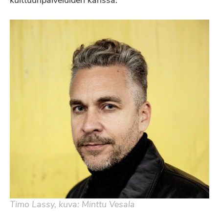
kulttuuripalveluiden kanssa.
Timo Lassy, kuva: Minttu Vesala