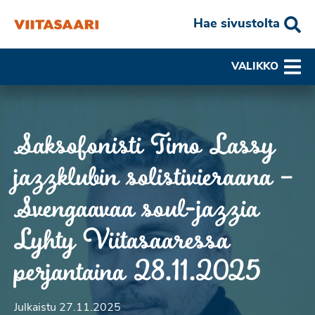
Hae sivustolta
VALIKKO
Saksofonisti Timo Lassy
jazzklubin solistivieraana –
Svengaavaa soul-jazzia
Lyhty Viitasaaressa
perjantaina 28.11.2025
Julkaistu 27.11.2025