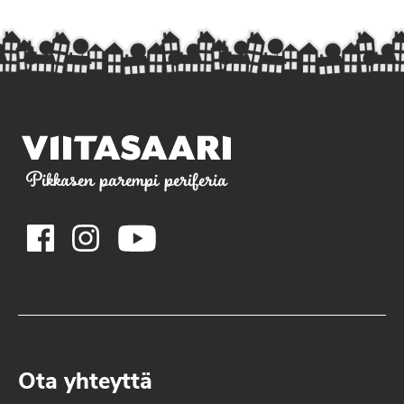
Pikkasen parempi periferia
Ota yhteyttä