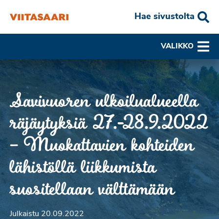
Hae sivustolta
VALIKKO
Savivuoren ulkoilualueella
räjäytyksiä 27.-28.9.2022
– Muokattavien kohteiden
lähistöllä liikkumista
suositellaan välttämään
Julkaistu 20.09.2022