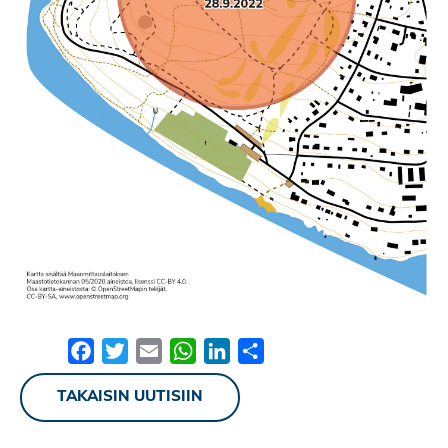
Facebook
Twitter
Email
WhatsApp
LinkedIn
Share
TAKAISIN UUTISIIN