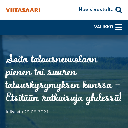
Hae sivustolta
VALIKKO
Soita talousneuvolaan
pienen tai suuren
talouskysymyksen kanssa –
Etsitään ratkaisuja yhdessä!
Julkaistu 29.09.2021