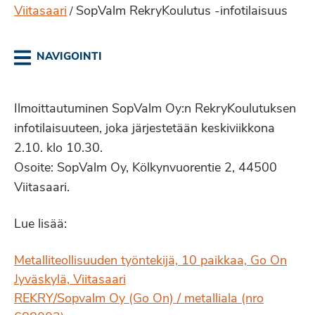
Viitasaari
SopValm RekryKoulutus -infotilaisuus
/
NAVIGOINTI
Ilmoittautuminen SopValm Oy:n RekryKoulutuksen
infotilaisuuteen, joka järjestetään keskiviikkona
2.10. klo 10.30.
Osoite: SopValm Oy, Kölkynvuorentie 2, 44500
Viitasaari.
Lue lisää:
Metalliteollisuuden työntekijä, 10 paikkaa, Go On
Jyväskylä, Viitasaari
REKRY/Sopvalm Oy (Go On) / metalliala (nro