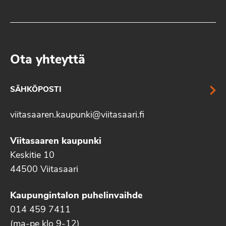
Ota yhteyttä
SÄHKÖPOSTI
viitasaaren.kaupunki@viitasaari.fi
Viitasaaren kaupunki
Keskitie 10
44500 Viitasaari
Kaupungintalon puhelinvaihde
014 459 7411
(ma-pe klo 9-12)