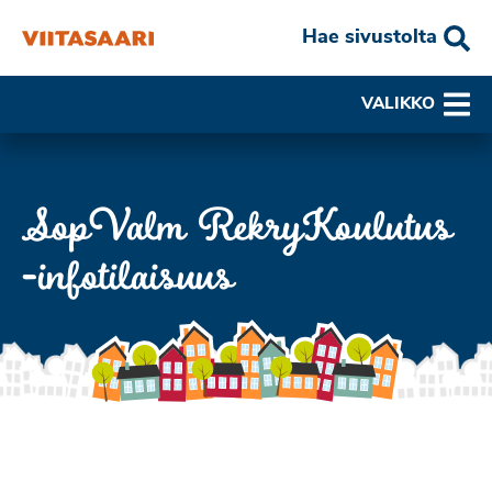
Hae sivustolta
VALIKKO
SopValm RekryKoulutus
-infotilaisuus