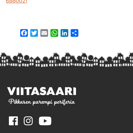
688002)
Facebook
Twitter
Email
WhatsApp
LinkedIn
Share
Pikkasen parempi periferia