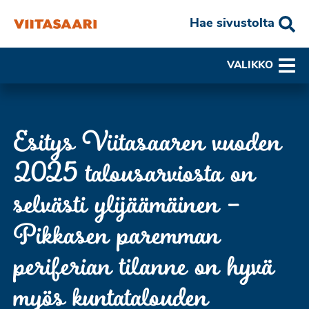
Hae sivustolta
VALIKKO
Esitys Viitasaaren vuoden
2025 talousarviosta on
selvästi ylijäämäinen –
Pikkasen paremman
periferian tilanne on hyvä
myös kuntatalouden