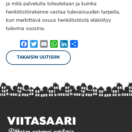
ja mitä palveluita toteutetaan ja kuinka
henkilöstörakenne vastaa tulevaisuuden tarpeita,
kun merkittävä osuus henkilöstöstä eläköityy
tulevina vuosina.
Facebook
Twitter
Email
WhatsApp
LinkedIn
Share
TAKAISIN UUTISIIN
Pikkasen parempi periferia