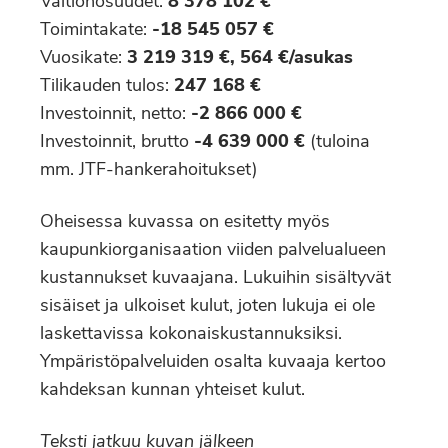
Valtionosuudet:
8 378 102 €
Toimintakate:
-18 545 057 €
Vuosikate:
3 219 319 €, 564 €/asukas
Tilikauden tulos:
247 168 €
Investoinnit, netto:
-2 866 000 €
Investoinnit, brutto
-4 639 000 €
(tuloina
mm. JTF-hankerahoitukset)
Oheisessa kuvassa on esitetty myös
kaupunkiorganisaation viiden palvelualueen
kustannukset kuvaajana. Lukuihin sisältyvät
sisäiset ja ulkoiset kulut, joten lukuja ei ole
laskettavissa kokonaiskustannuksiksi.
Ympäristöpalveluiden osalta kuvaaja kertoo
kahdeksan kunnan yhteiset kulut.
Teksti jatkuu kuvan jälkeen