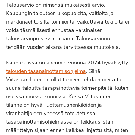
Talousarvio on nimensä mukaisesti arvio.
Kaupungin talouteen ulkopuolelta, valtiolta ja
markkinaehtoisilta toimijoilta, vaikuttavia tekijöitä ei
voida täsmällisesti ennustaa varsinaisen
talousarvioprosessin aikana. Talousarvioon
tehdään vuoden aikana tarvittaessa muutoksia.
Kaupungissa on aiemmin vuonna 2024 hyväksytty
talouden tasapainottamisohjelma
. Siinä
Viitasaarella ei ole ollut tarpeen tehdä nopeita tai
suuria taloutta tasapainottavia toimenpiteitä, kuten
useissa muissa kunnissa. Koska Viitasaaren
tilanne on hyvä, luottamushenkilöiden ja
viranhaltijoiden yhdessä toteutetussa
tasapainottamisohjelmassa on leikkauslistan
määrittelyn sijaan ennen kaikkea linjattu sitä, miten