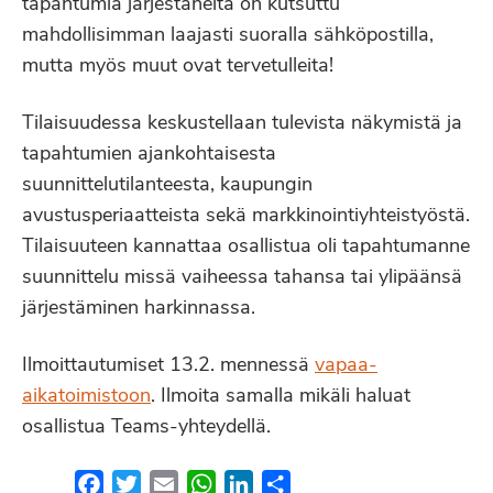
tapahtumia järjestäneitä on kutsuttu
mahdollisimman laajasti suoralla sähköpostilla,
mutta myös muut ovat tervetulleita!
Tilaisuudessa keskustellaan tulevista näkymistä ja
tapahtumien ajankohtaisesta
suunnittelutilanteesta, kaupungin
avustusperiaatteista sekä markkinointiyhteistyöstä.
Tilaisuuteen kannattaa osallistua oli tapahtumanne
suunnittelu missä vaiheessa tahansa tai ylipäänsä
järjestäminen harkinnassa.
Ilmoittautumiset 13.2. mennessä
vapaa-
aikatoimistoon
. Ilmoita samalla mikäli haluat
osallistua Teams-yhteydellä.
Facebook
Twitter
Email
WhatsApp
LinkedIn
Share