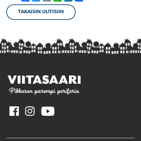
TAKAISIN UUTISIIN
Pikkasen parempi periferia