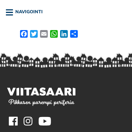
NAVIGOINTI
Facebook
Twitter
Email
WhatsApp
LinkedIn
Share
Pikkasen parempi periferia