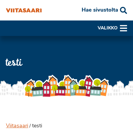
Hae sivustolta
VALIKKO
testi
Viitasaari
testi
/