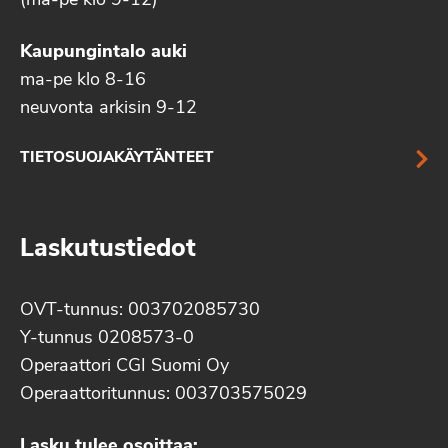
(ma-pe klo 9-12)
Kaupungintalo auki
ma-pe klo 8-16
neuvonta arkisin 9-12
TIETOSUOJAKÄYTÄNTEET
Laskutustiedot
OVT-tunnus: 003702085730
Y-tunnus 0208573-0
Operaattori CGI Suomi Oy
Operaattoritunnus: 003703575029
Lasku tulee osoittaa: