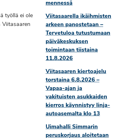
mennessä
 työllä ei ole
Viitasaarella ikäihmisten
a Viitasaaren
arkeen panostetaan –
Tervetuloa tutustumaan
päiväkeskuksen
toimintaan tiistaina
11.8.2026
Viitasaaren kiertoajelu
torstaina 6.8.2026 –
Vapaa-ajan ja
vakituisten asukkaiden
kierros käynnistyy linja-
autoasemalta klo 13
Uimahalli Simmarin
peruskorjaus aloitetaan