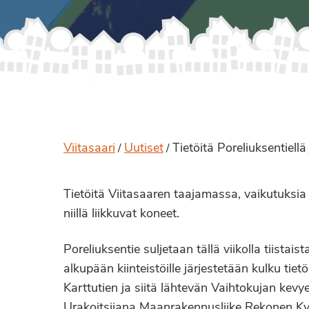
Viitasaari
Uutiset
Tietöitä Poreliuksentiellä
/
/
Tietöitä Viitasaaren taajamassa, vaikutuksi
niillä liikkuvat koneet.
Poreliuksentie suljetaan tällä viikolla tiistai
alkupään kiinteistöille järjestetään kulku tiet
Karttutien ja siitä lähtevän Vaihtokujan kevye
Urakoitsijana Maanrakennusliike Rekonen Ky