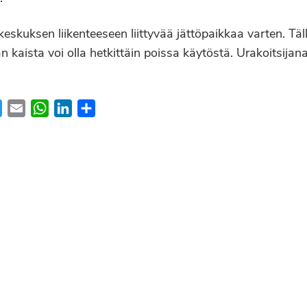
skuksen liikenteeseen liittyvää jättöpaikkaa varten. Tällä
an kaista voi olla hetkittäin poissa käytöstä. Urakoitsijan
ebook
Twitter
Email
WhatsApp
LinkedIn
Share