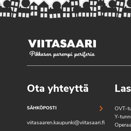
Pikkasen parempi periferia
Ota yhteyttä
Las
SÄHKÖPOSTI
OVT-t
Y-tun
viitasaaren.kaupunki@viitasaari.fi
Operaa