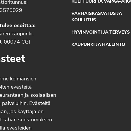
KULTTUURI JA VAPAA-AIK
ttoritunnus:
3575029
VARHAISKASVATUS JA
KOULUTUS
tulee osoittaa:
HYVINVOINTI JA TERVEYS
aaren kaupunki,
9, 00074 CGI
KAUPUNKI JA HALLINTO
steet
mme kolmansien
lten evästeitä
eurantaan ja sosiaalisen
palveluihin. Evästeitä
än, jos käyttäjä on
t tähän suostumuksen
lla evästeiden