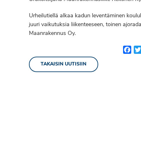
Urheilutiellä alkaa kadun leventäminen kouluke
juuri vaikutuksia liikenteeseen, toinen ajorad
Maanrakennus Oy.
Fac
TAKAISIN UUTISIIN