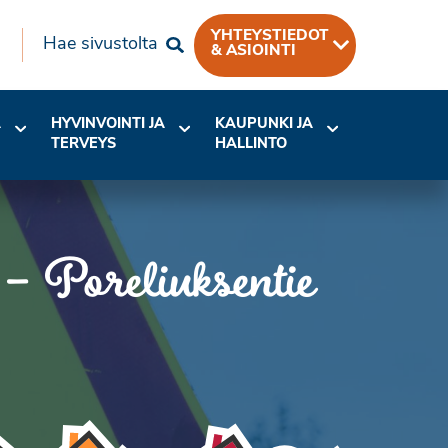
YHTEYSTIEDOT
Hae sivustolta
& ASIOINTI
A
HYVINVOINTI JA
KAUPUNKI JA
TERVEYS
HALLINTO
 – Poreliuksentie