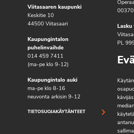
Operaa
Viitasaaren kaupunki
00370
Keskitie 10
44500 Viitasaari
Lasku 
Viitas
Kaupungintalon
PL 99
puhelinvaihde
014 459 7411
Evä
(ma-pe klo 9-12)
Kaupungintalo auki
Käytä
ma-pe klo 8-16
osapuo
neuvonta arkisin 9-12
kävijäs
median 
TIETOSUOJAKÄYTÄNTEET
käytetä
antanu
sallima