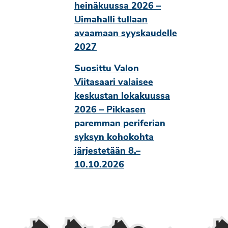
heinäkuussa 2026 –
Uimahalli tullaan
avaamaan syyskaudelle
2027
Suosittu Valon
Viitasaari valaisee
keskustan lokakuussa
2026 – Pikkasen
paremman periferian
syksyn kohokohta
järjestetään 8.–
10.10.2026