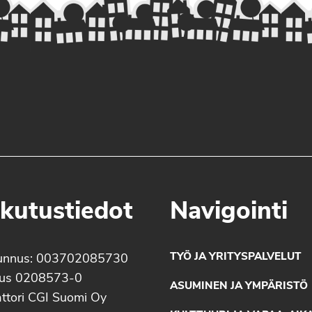
kutustiedot
Navigointi
TYÖ JA YRITYSPALVELUT
unnus: 003702085730
nus 0208573-0
ASUMINEN JA YMPÄRISTÖ
ttori CGI Suomi Oy