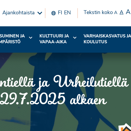
A
Tekstin koko
A
Ajankohtaista
FI
EN
A
SUMINEN JA
KULTTUURI JA
VARHAISKASVATUS J
MPÄRISTÖ
VAPAA-AIKA
KOULUTUS
ntiellä ja Urheilutiellä
ta 29.7.2025 alkaen