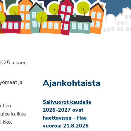
7.2025 alkaen
Ajankohtaista
työmaat ja
Salivuorot kaudelle
entien
2026-2027 ovat
tulee kulkea
haettavissa – Hae
iikko.
vuoroja 21.8.2026