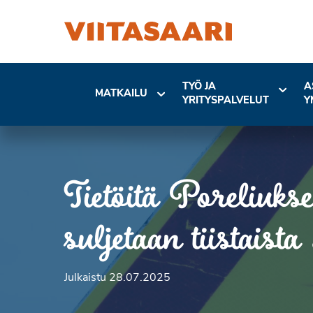
TYÖ JA
A
MATKAILU
YRITYSPALVELUT
Y
Tietöitä Poreliukse
suljetaan tiistais
Julkaistu 28.07.2025