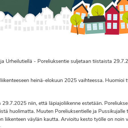
 ja Urheilutiellä - Poreliuksentie suljetaan tiistaista 29.
a liikenteeseen heinä-elokuun 2025 vaihteessa. Huomioi 
sta 29.7.2025 niin, että läpiajoliikenne estetään. Poreliuks
öistä huolimatta. Muuten Poreliuksentielle ja Pussikujalle 
n liikenteen väylän kautta. Arvioitu kesto työlle on noin v
.