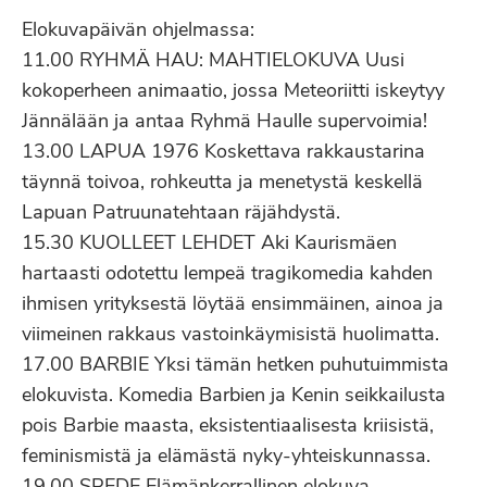
Elokuvapäivän ohjelmassa:
11.00 RYHMÄ HAU: MAHTIELOKUVA Uusi
kokoperheen animaatio, jossa Meteoriitti iskeytyy
Jännälään ja antaa Ryhmä Haulle supervoimia!
13.00 LAPUA 1976 Koskettava rakkaustarina
täynnä toivoa, rohkeutta ja menetystä keskellä
Lapuan Patruunatehtaan räjähdystä.
15.30 KUOLLEET LEHDET Aki Kaurismäen
hartaasti odotettu lempeä tragikomedia kahden
ihmisen yrityksestä löytää ensimmäinen, ainoa ja
viimeinen rakkaus vastoinkäymisistä huolimatta.
17.00 BARBIE Yksi tämän hetken puhutuimmista
elokuvista. Komedia Barbien ja Kenin seikkailusta
pois Barbie maasta, eksistentiaalisesta kriisistä,
feminismistä ja elämästä nyky-yhteiskunnassa.