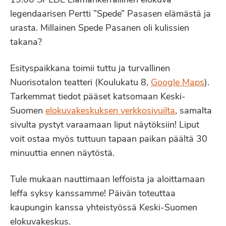
19.00 SPEDE Elämänkerrallinen elokuva
legendaarisen Pertti ”Spede” Pasasen elämästä ja
urasta. Millainen Spede Pasanen oli kulissien
takana?
Esityspaikkana toimii tuttu ja turvallinen
Nuorisotalon teatteri (Koulukatu 8,
Google Maps
).
Tarkemmat tiedot pääset katsomaan Keski-
Suomen
elokuvakeskuksen verkkosivuilta
, samalta
sivulta pystyt varaamaan liput näytöksiin! Liput
voit ostaa myös tuttuun tapaan paikan päältä 30
minuuttia ennen näytöstä.
Tule mukaan nauttimaan leffoista ja aloittamaan
leffa syksy kanssamme! Päivän toteuttaa
kaupungin kanssa yhteistyössä Keski-Suomen
elokuvakeskus.