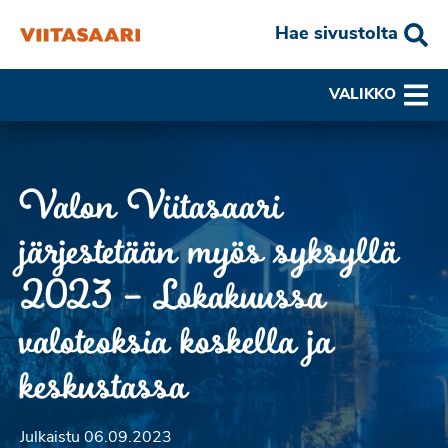
Hae sivustolta
VALIKKO
Valon Viitasaari
järjestetään myös syksyllä
2023 – Lokakuussa
valoteoksia koskella ja
keskustassa
Julkaistu 06.09.2023