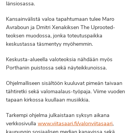
länsiosassa.
Kansainvälistä valoa tapahtumaan tulee Maro
Avraboun ja Dmitri Xenakiksen The Uprooted-
teoksen muodossa, jonka toteutuspaikka
keskustassa täsmentyy myöhemmin.
Keskusta-alueella valoteoksia nähdään myös
Porthanin puistossa sekä näyteikkunoissa.
Ohjelmalliseen sisältöön kuuluvat pimeän taivaan
tähtiretki sekä valomaalaus-työpaja. Viime vuoden
tapaan kirkossa kuullaan musiikkia.
Tarkempi ohjelma julkaistaan syksyn aikana
verkkosivulla
www.viitasaari.fi/valonviitasaari
,
kaupungin sosiaalisen median kanavissa sekä