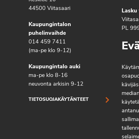
44500 Viitasaari
Lasku 
Viitas
Kaupungintalon
PL 99
puhelinvaihde
014 459 7411
Evä
(ma-pe klo 9-12)
Kaupungintalo auki
Käytä
ma-pe klo 8-16
osapuo
neuvonta arkisin 9-12
kävijäs
median 
TIETOSUOJAKÄYTÄNTEET
käytetä
antanu
sallima
tallenn
selaim