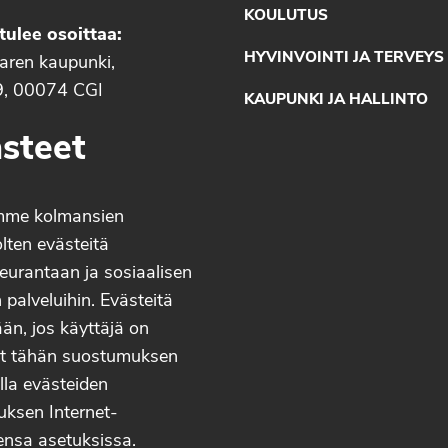
KOULUTUS
tulee osoittaa:
HYVINVOINTI JA TERVEYS
aaren kaupunki,
9, 00074 CGI
KAUPUNKI JA HALLINTO
steet
mme kolmansien
lten evästeitä
eurantaan ja sosiaalisen
palveluihin. Evästeitä
än, jos käyttäjä on
t tähän suostumuksen
lla evästeiden
uksen Internet-
ensa asetuksissa.