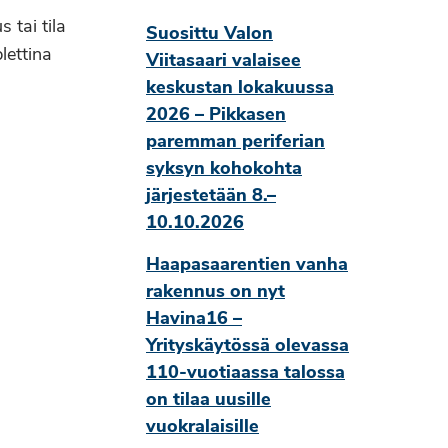
 tai tila
Suosittu Valon
lettina
Viitasaari valaisee
keskustan lokakuussa
2026 – Pikkasen
paremman periferian
syksyn kohokohta
järjestetään 8.–
10.10.2026
Haapasaarentien vanha
rakennus on nyt
Havina16 –
Yrityskäytössä olevassa
110-vuotiaassa talossa
on tilaa uusille
vuokralaisille