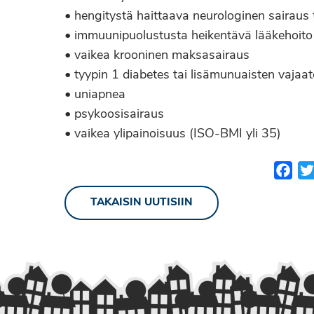
• hengitystä haittaava neurologinen sairaus t
• immuunipuolustusta heikentävä lääkehoit
• vaikea krooninen maksasairaus
• tyypin 1 diabetes tai lisämunuaisten vajaa
• uniapnea
• psykoosisairaus
• vaikea ylipainoisuus (ISO-BMI yli 35)
Fac
TAKAISIN UUTISIIN