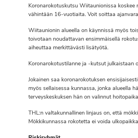
Koronarokotuskutsu Wiitaunionissa koskee ny
vähintään 16-vuotiaita. Voit soittaa ajanvar
Wiitaunionin alueella on käynnissä myös toi
toivotaan noudattavan ensimmäisellä rokotus
aiheuttaa merkittävästi lisätyötä.
Koronarokotustilanne ja -kutsut julkaistaan 
Jokainen saa koronarokotuksen ensisijaisest
myös sellaisessa kunnassa, jonka alueella hä
terveyskeskuksen hän on valinnut hoitopaik
THL:n valtakunnallinen linjaus on, että mökkil
Mökkikunnassa rokotetta ei voida ulkopaikkak
Riskiryhmät