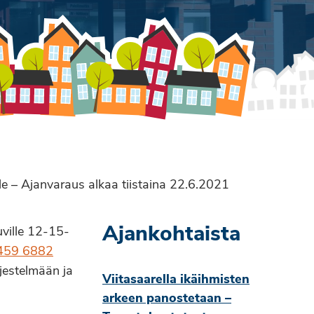
lle – Ajanvaraus alkaa tiistaina 22.6.2021
Ajankohtaista
uville 12-15-
459 6882
jestelmään ja
Viitasaarella ikäihmisten
arkeen panostetaan –