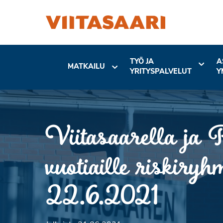
TYÖ JA
A
MATKAILU
YRITYSPALVELUT
Y
Viitasaarella ja 
vuotiaille riskiry
22.6.2021