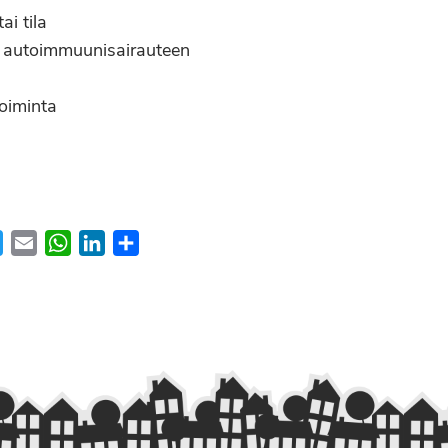
ai tila
o autoimmuunisairauteen
toiminta
ebook
Twitter
Email
WhatsApp
LinkedIn
Share