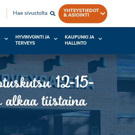
YHTEYSTIEDOT
Hae sivustolta
& ASIOINTI
A
HYVINVOINTI JA
KAUPUNKI JA
TERVEYS
HALLINTO
otuskutsu 12-15-
 alkaa tiistaina