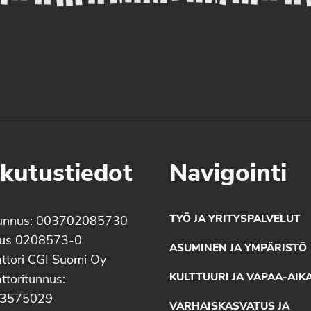
kutustiedot
Navigointi
TYÖ JA YRITYSPALVELUT
unnus: 003702085730
nus 0208573-0
ASUMINEN JA YMPÄRISTÖ
ttori CGI Suomi Oy
KULTTUURI JA VAPAA-AIK
ttoritunnus:
3575029
VARHAISKASVATUS JA