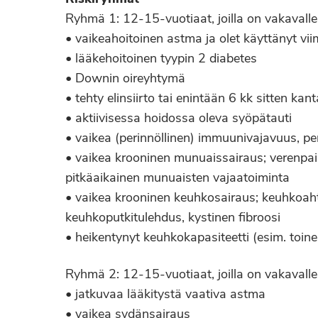
Ryhmä 1: 12-15-vuotiaat, joilla on vakavalle k
• vaikeahoitoinen astma ja olet käyttänyt vi
• lääkehoitoinen tyypin 2 diabetes
• Downin oireyhtymä
• tehty elinsiirto tai enintään 6 kk sitten kant
• aktiivisessa hoidossa oleva syöpätauti
• vaikea (perinnöllinen) immuunivajavuus, pe
• vaikea krooninen munuaissairaus; verenpain
pitkäaikainen munuaisten vajaatoiminta
• vaikea krooninen keuhkosairaus; keuhkoaht
keuhkoputkitulehdus, kystinen fibroosi
• heikentynyt keuhkokapasiteetti (esim. toin
Ryhmä 2: 12-15-vuotiaat, joilla on vakavalle k
• jatkuvaa lääkitystä vaativa astma
• vaikea sydänsairaus