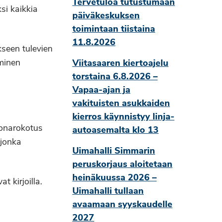
Tervetuloa tutustumaan
si kaikkia
päiväkeskuksen
toimintaan tiistaina
11.8.2026
seen tulevien
aminen
Viitasaaren kiertoajelu
torstaina 6.8.2026 –
Vapaa-ajan ja
vakituisten asukkaiden
kierros käynnistyy linja-
ronarokotus
autoasemalta klo 13
 jonka
Uimahalli Simmarin
peruskorjaus aloitetaan
heinäkuussa 2026 –
t kirjoilla.
Uimahalli tullaan
avaamaan syyskaudelle
2027