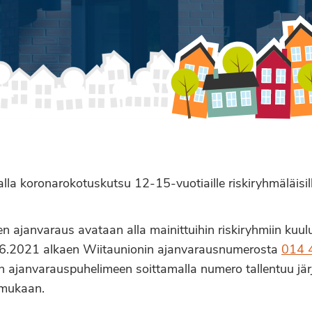
aalla koronarokotuskutsu 12-15-vuotiaille riskiryhmäläisi
en ajanvaraus avataan alla mainittuihin riskiryhmiin kuul
 22.6.2021 alkaen Wiitaunionin ajanvarausnumerosta
014 
 ajanvarauspuhelimeen soittamalla numero tallentuu jär
 mukaan.