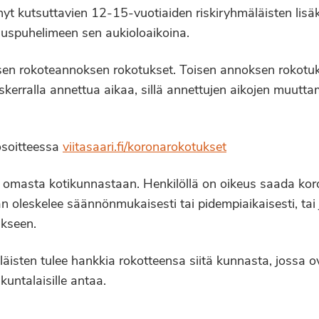
t kutsuttavien 12-15-vuotiaiden riskiryhmäläisten lisäk
auspuhelimeen sen aukioloaikoina.
sen rokoteannoksen rokotukset. Toisen annoksen rokotuk
kerralla annettua aikaa, sillä annettujen aikojen muutt
osoitteessa
viitasaari.fi/koronarokotukset
i omasta kotikunnastaan. Henkilöllä on oikeus saada ko
n oleskelee säännönmukaisesti tai pidempiaikaisesti, tai
akseen.
äisten tulee hankkia rokotteensa siitä kunnasta, jossa ova
untalaisille antaa.