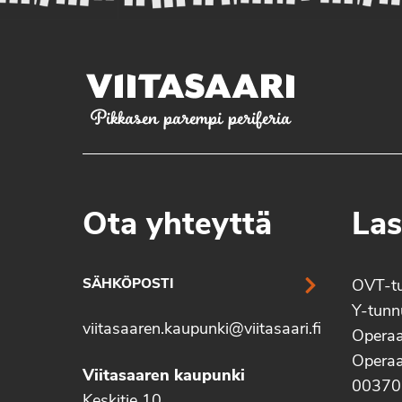
Pikkasen parempi periferia
Ota yhteyttä
Las
SÄHKÖPOSTI
OVT-t
Y-tun
viitasaaren.kaupunki@viitasaari.fi
Operaa
Operaa
Viitasaaren kaupunki
00370
Keskitie 10