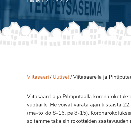
Julkaistu 21.06.2021
Viitasaari
Uutiset
Viitasaarella ja Pihtiput
/
/
Viitasaarella ja Pihtiputaalla koronarokotuks
vuotiaille. He voivat varata ajan tiistaista
(ma-to klo 8-16, pe 8-15). Koronarokotuksen
soitamme takaisin rokotteiden saatavuuden