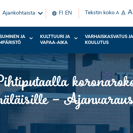
A
Tekstin koko
A
Ajankohtaista
FI
EN
A
SUMINEN JA
KULTTUURI JA
VARHAISKASVATUS J
MPÄRISTÖ
VAPAA-AIKA
KOULUTUS
Pihtiputaalla koronarok
hmäläisille – Ajanvaraus