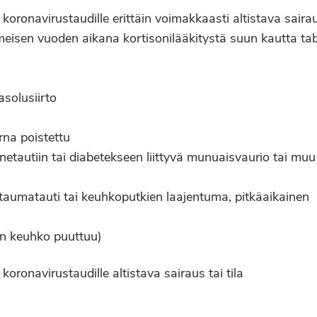
oronavirustaudille erittäin voimakkaasti altistava sairaus
imeisen vuoden aikana kortisonilääkitystä suun kautta tab
asolusiirto
rna poistettu
etautiin tai diabetekseen liittyvä munuaisvaurio tai muu
aumatauti tai keuhkoputkien laajentuma, pitkäaikainen
en keuhko puuttuu)
oronavirustaudille altistava sairaus tai tila