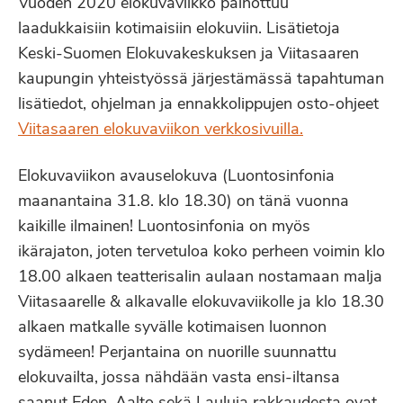
Vuoden 2020 elokuvaviikko painottuu
laadukkaisiin kotimaisiin elokuviin. Lisätietoja
Keski-Suomen Elokuvakeskuksen ja Viitasaaren
kaupungin yhteistyössä järjestämässä tapahtuman
lisätiedot, ohjelman ja ennakkolippujen osto-ohjeet
Viitasaaren elokuvaviikon verkkosivuilla.
Elokuvaviikon avauselokuva (Luontosinfonia
maanantaina 31.8. klo 18.30) on tänä vuonna
kaikille ilmainen! Luontosinfonia on myös
ikärajaton, joten tervetuloa koko perheen voimin klo
18.00 alkaen teatterisalin aulaan nostamaan malja
Viitasaarelle & alkavalle elokuvaviikolle ja klo 18.30
alkaen matkalle syvälle kotimaisen luonnon
sydämeen! Perjantaina on nuorille suunnattu
elokuvailta, jossa nähdään vasta ensi-iltansa