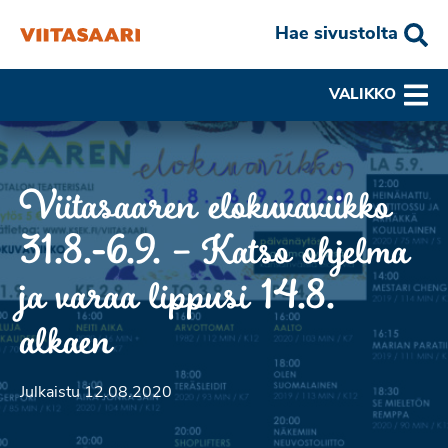
Hae sivustolta
VALIKKO
Viitasaaren elokuvaviikko
31.8.-6.9. – Katso ohjelma
ja varaa lippusi 14.8.
alkaen
Julkaistu 12.08.2020