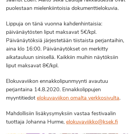
saanut Eden. Aalto sekä Lauluja rakkaudesta ovat
puolestaan mielenkiintoisia dokumenttielokuvia.
Lippuja on tänä vuonna kahdenhintaisia:
päivänäytösten liput maksavat 5€/kpl.
Päivänäytöksiä järjestetään tiistaista perjantaihin,
aina klo 16:00. Päivänäytökset on merkitty
aikatauluun sinisellä. Kaikkiin muihin näytöksiin
liput maksavat 8€/kpl.
Elokuvaviikon ennakkolipunmyynti avautuu
perjantaina 14.8.2020. Ennakkolippujen
myyntitiedot
elokuvaviikon omalta verkkosivulta
.
Mahdollisiin lisäkysymyksiin vastaa festivaalin
tuottaja Johanna Hurme,
elokuvaviikko@ksek.fi