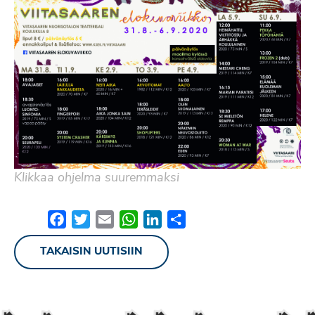
Klikkaa ohjelma suuremmaksi
Facebook
Twitter
Email
WhatsApp
LinkedIn
Share
TAKAISIN UUTISIIN