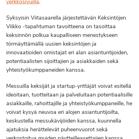
verkkosivuilla
.
Syksyisin Viitasaarella järjestettävän Keksintöjen
Viikko -tapahtuman tavoitteena on tasoittaa
keksinnön polkua kaupalliseen menestykseen
törmäyttämällä uusien keksintöjen ja
innovaatioiden omistajat eri alan asiantuntijoiden,
potentiaalisten sijoittajien ja asiakkaiden sekä
yhteistyökumppaneiden kanssa.
Messuilla keksijät ja startup-yrittäjät voivat esitellä
ideoitaan, tuotteitaan ja palveluitaan potentiaalisille
asiakkaille, rahoittajille ja yhteistyökumppaneille, he
voivat kysyä neuvoa eri alojen asiantuntijoilta,
keskustella messukävijöiden kanssa, kuunnella
ajatuksia herättelevät puheenvuorot sekä
verkostoitua muiden näytteilleasettajien kanssa.