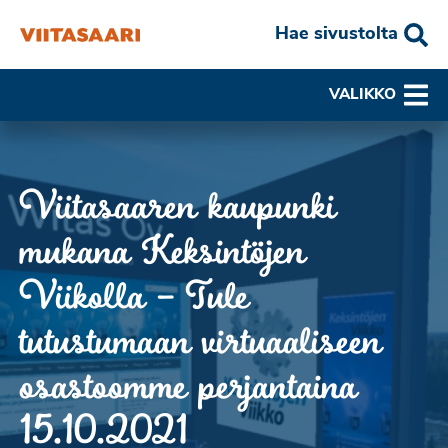
Hae sivustolta
VALIKKO
Viitasaaren kaupunki
mukana Keksintöjen
Viikolla – Tule
tutustumaan virtuaaliseen
osastoomme perjantaina
15.10.2021