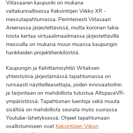
Viitasaaren kaupunki on mukana
valtakunnallisessa Keksintöjen Viikko XR -
messutapahtumassa. Perinteisesti Viitasaari
Areenassa järjestettävissä, mutta koronan takia
toista kertaa virtuaalimaailmassa järjestettävillä
messuilla on mukana muun muassa kaupungin
hankkeiden projektihenkilöstöä.
Kaupungin ja Kehittämisyhtiö Witaksen
yhteistyönä järjestämässä tapahtumassa on
runsaasti näytteilleasettajia, joiden innovaatioihin
ja tarjontaan on mahdollista tutustua AltspaceVR-
ympäristössä. Tapahtuman luentoja sekä muuta
sisältöä on mahdollista seurata myös suorassa
Youtube-lähetyksessä. Ohjeet tapahtumaan
osallistumiseen ovat
Keksintöjen Viikon