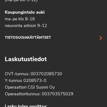
(ma-pe klo 9-12)
Kaupungintalo auki
ma-pe klo 8-16
neuvonta arkisin 9-12
TIETOSUOJAKÄYTÄNTEET
Laskutustiedot
OVT-tunnus: 003702085730
Y-tunnus 0208573-0
Operaattori CGI Suomi Oy
Operaattoritunnus: 003703575029
Lasku tulee osoittaa: