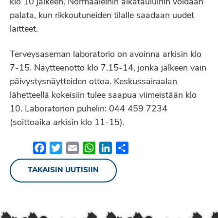
klo 10 jälkeen. Normaaleihin aikatauluihin voidaan
palata, kun rikkoutuneiden tilalle saadaan uudet
laitteet.
Terveysaseman laboratorio on avoinna arkisin klo
7-15. Näytteenotto klo 7.15-14, jonka jälkeen vain
päivystysnäytteiden ottoa. Keskussairaalan
lähetteellä kokeisiin tulee saapua viimeistään klo
10. Laboratorion puhelin: 044 459 7234
(soittoaika arkisin klo 11-15).
Facebook
Twitter
Email
WhatsApp
LinkedIn
Share
TAKAISIN UUTISIIN