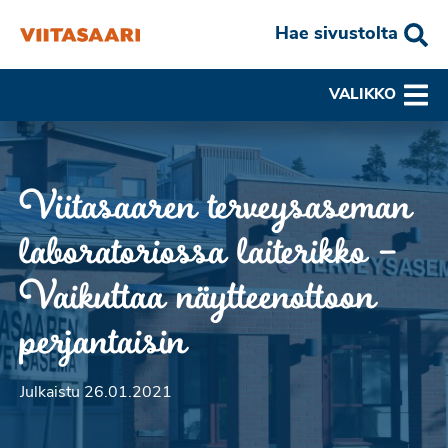
Hae sivustolta
VALIKKO
Viitasaaren terveysaseman
laboratoriossa laiterikko –
Vaikuttaa näytteenottoon
perjantaisin
Julkaistu 26.01.2021