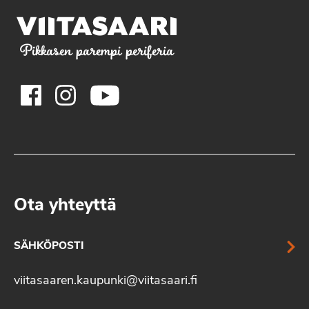
Pikkasen parempi periferia
Ota yhteyttä
SÄHKÖPOSTI
viitasaaren.kaupunki@viitasaari.fi