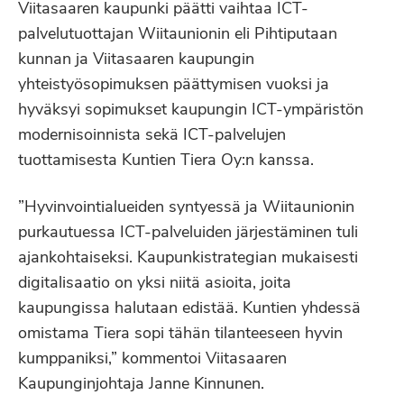
Viitasaaren kaupunki päätti vaihtaa ICT-
palvelutuottajan Wiitaunionin eli Pihtiputaan
kunnan ja Viitasaaren kaupungin
yhteistyösopimuksen päättymisen vuoksi ja
hyväksyi sopimukset kaupungin ICT-ympäristön
modernisoinnista sekä ICT-palvelujen
tuottamisesta Kuntien Tiera Oy:n kanssa.
”Hyvinvointialueiden syntyessä ja Wiitaunionin
purkautuessa ICT-palveluiden järjestäminen tuli
ajankohtaiseksi. Kaupunkistrategian mukaisesti
digitalisaatio on yksi niitä asioita, joita
kaupungissa halutaan edistää. Kuntien yhdessä
omistama Tiera sopi tähän tilanteeseen hyvin
kumppaniksi,” kommentoi Viitasaaren
Kaupunginjohtaja Janne Kinnunen.