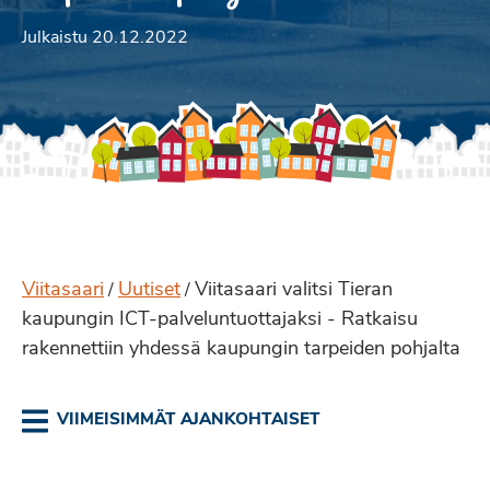
Julkaistu 20.12.2022
Viitasaari
Uutiset
Viitasaari valitsi Tieran
/
/
kaupungin ICT-palveluntuottajaksi - Ratkaisu
rakennettiin yhdessä kaupungin tarpeiden pohjalta
VIIMEISIMMÄT AJANKOHTAISET