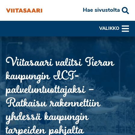
Hae sivustolta
VALIKKO
Viitasaari valitsi Tieran
kaupungin ICT-
palveluntuottajaksi –
Ratkaisu rakennettiin
yhdessä kaupungin
tarpeiden pohjalta