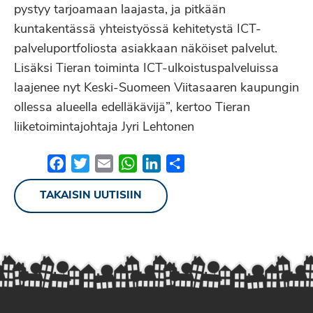
pystyy tarjoamaan laajasta, ja pitkään
kuntakentässä yhteistyössä kehitetystä ICT-
palveluportfoliosta asiakkaan näköiset palvelut.
Lisäksi Tieran toiminta ICT-ulkoistuspalveluissa
laajenee nyt Keski-Suomeen Viitasaaren kaupungin
ollessa alueella edelläkävijä”, kertoo Tieran
liiketoimintajohtaja Jyri Lehtonen
Facebook
Twitter
Email
WhatsApp
LinkedIn
Share
TAKAISIN UUTISIIN