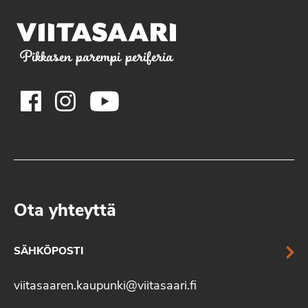
Pikkasen parempi periferia
Ota yhteyttä
SÄHKÖPOSTI
viitasaaren.kaupunki@viitasaari.fi