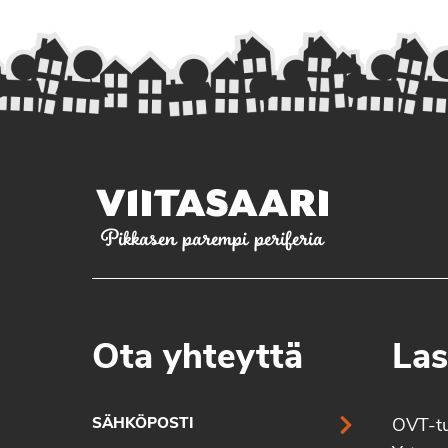
Pikkasen parempi periferia
Ota yhteyttä
Las
SÄHKÖPOSTI
OVT-t