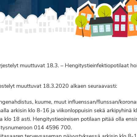
jestelyt muuttuvat 18.3. – Hengitystieinfektiopotilaat ho
estelyt muuttuvat 18.3.2020 alkaen seuraavasti:
hengenahdistus, kuume, muut influenssan/flunssan/koronan
lla arkisin klo 8-16 ja viikonloppuisin sekä arkipyhinä k
klo 18 asti. Hengitystieoireisen potilaan pitää olla ensis
vystysnumeroon 014 4596 700.
iitasaaren terveysaseman päivystyksessä arkisin klo 8-1