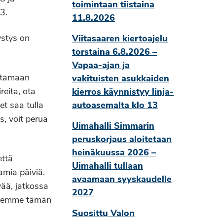
toimintaan tiistaina
3.
11.8.2026
ystys on
Viitasaaren kiertoajelu
torstaina 6.8.2026 –
Vapaa-ajan ja
oitamaan
vakituisten asukkaiden
reita, ota
kierros käynnistyy linja-
et saa tulla
autoasemalta klo 13
ys, voit perua
Uimahalli Simmarin
peruskorjaus aloitetaan
heinäkuussa 2026 –
että
Uimahalli tullaan
amia päiviä.
avaamaan syyskaudelle
vää, jatkossa
2027
ttelemme tämän
Suosittu Valon