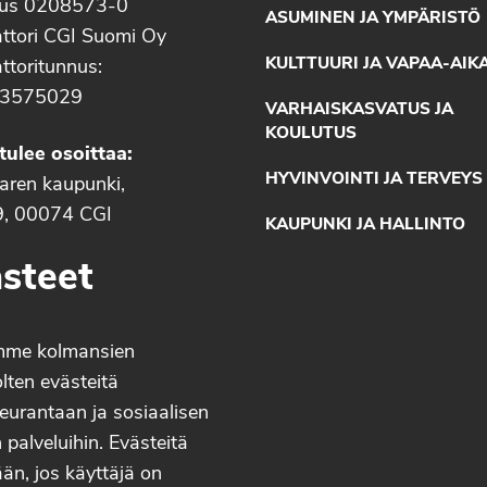
nus 0208573-0
ASUMINEN JA YMPÄRISTÖ
ttori CGI Suomi Oy
KULTTUURI JA VAPAA-AIK
ttoritunnus:
3575029
VARHAISKASVATUS JA
KOULUTUS
tulee osoittaa:
HYVINVOINTI JA TERVEYS
aaren kaupunki,
9, 00074 CGI
KAUPUNKI JA HALLINTO
steet
mme kolmansien
lten evästeitä
eurantaan ja sosiaalisen
palveluihin. Evästeitä
än, jos käyttäjä on