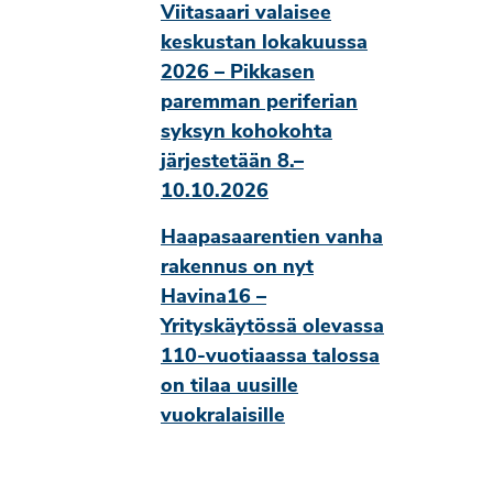
Viitasaari valaisee
keskustan lokakuussa
2026 – Pikkasen
paremman periferian
syksyn kohokohta
järjestetään 8.–
10.10.2026
Haapasaarentien vanha
rakennus on nyt
Havina16 –
Yrityskäytössä olevassa
110-vuotiaassa talossa
on tilaa uusille
vuokralaisille