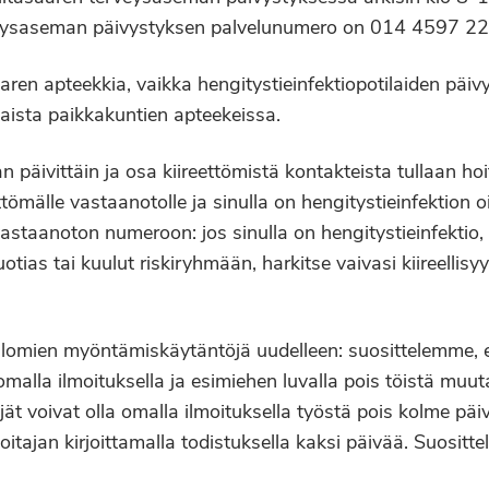
erveysaseman päivystyksen palvelunumero on 014 4597 22
aren apteekkia, vaikka hengitystieinfektiopotilaiden päiv
saista paikkakuntien apteekeissa.
n päivittäin ja osa kiireettömistä kontakteista tullaan h
ttömälle vastaanotolle ja sinulla on hengitystieinfektion oi
vastaanoton numeroon: jos sinulla on hengitystieinfektio, 
uotias tai kuulut riskiryhmään, harkitse vaivasi kiireellisy
lomien myöntämiskäytäntöjä uudelleen: suosittelemme, 
a omalla ilmoituksella ja esimiehen luvalla pois töistä muut
jät voivat olla omalla ilmoituksella työstä pois kolme päi
oitajan kirjoittamalla todistuksella kaksi päivää. Suosi
.