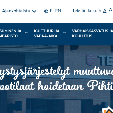
A
Tekstin koko
A
Ajankohtaista
FI
EN
A
SUMINEN JA
KULTTUURI JA
VARHAISKASVATUS J
MPÄRISTÖ
VAPAA-AIKA
KOULUTUS
stysjärjestelyt muuttuv
opotilaat hoidetaan Piht