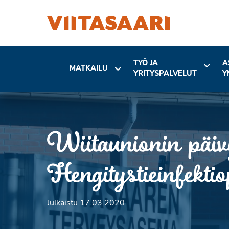
TYÖ JA
A
MATKAILU
YRITYSPALVELUT
Y
Wiitaunionin päivy
Hengitystieinfekti
Julkaistu 17.03.2020