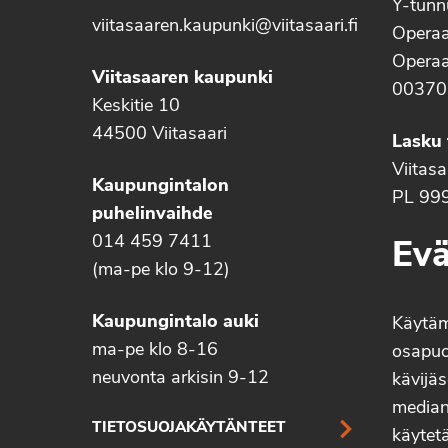
Y-tun
viitasaaren.kaupunki@viitasaari.fi
Operaa
Operaa
Viitasaaren kaupunki
00370
Keskitie 10
44500 Viitasaari
Lasku 
Viitas
Kaupungintalon
PL 99
puhelinvaihde
014 459 7411
Evä
(ma-pe klo 9-12)
Kaupungintalo auki
Käytä
ma-pe klo 8-16
osapuo
neuvonta arkisin 9-12
kävijäs
median 
TIETOSUOJAKÄYTÄNTEET
käytetä