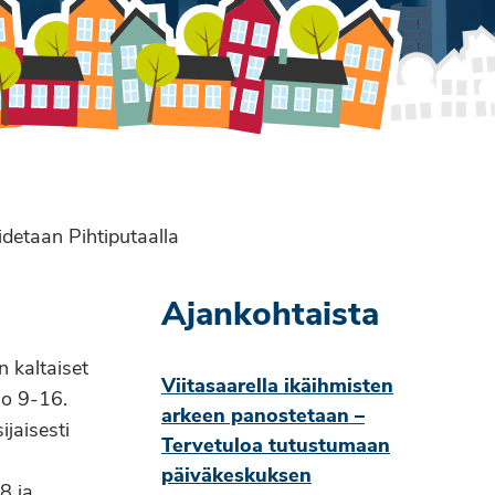
idetaan Pihtiputaalla
Ajankohtaista
 kaltaiset
Viitasaarella ikäihmisten
lo 9-16.
arkeen panostetaan –
ijaisesti
Tervetuloa tutustumaan
päiväkeskuksen
8 ja