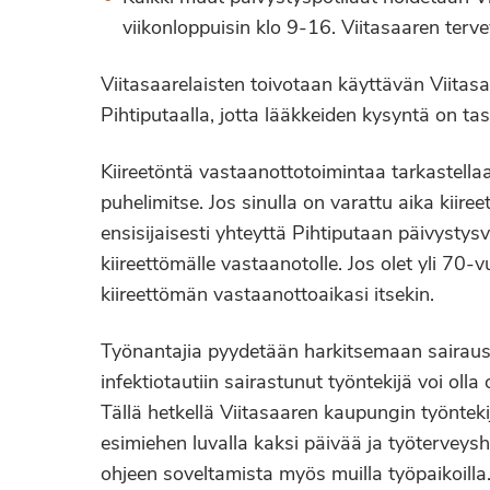
viikonloppuisin klo 9-16. Viitasaaren t
Viitasaarelaisten toivotaan käyttävän Viitasa
Pihtiputaalla, jotta lääkkeiden kysyntä on ta
Kiireetöntä vastaanottotoimintaa tarkastellaa
puhelimitse. Jos sinulla on varattu aika kiiree
ensisijaisesti yhteyttä Pihtiputaan päivystys
kiireettömälle vastaanotolle. Jos olet yli 70-v
kiireettömän vastaanottoaikasi itsekin.
Työnantajia pyydetään harkitsemaan sairaus
infektiotautiin sairastunut työntekijä voi oll
Tällä hetkellä Viitasaaren kaupungin työnteki
esimiehen luvalla kaksi päivää ja työterveysh
ohjeen soveltamista myös muilla työpaikoilla