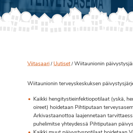
Viitasaari
Uutiset
Wiitaunionin päivystysjär
/
/
Wiitaunionin terveyskeskuksen päivystysjärj
Kaikki hengitystieinfektiopotilaat (yskä, 
oireet) hoidetaan Pihtiputaan terveysasema
Arkivastaanottoa laajennetaan tarvittaessa 
puhelimitse yhteydessä Pihtiputaan päi
Kaikki muut päivystyspotilaat hoidetaan V