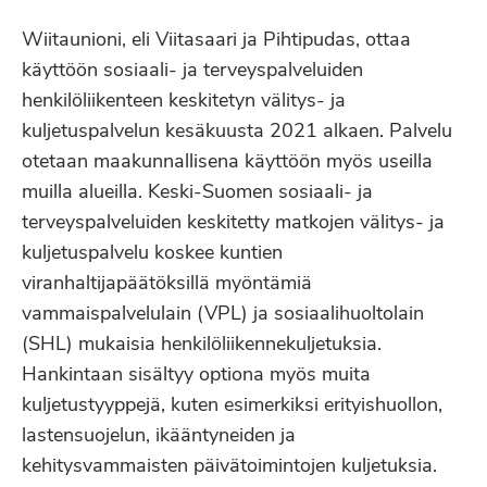
Wiitaunioni, eli Viitasaari ja Pihtipudas, ottaa
käyttöön sosiaali- ja terveyspalveluiden
henkilöliikenteen keskitetyn välitys- ja
kuljetuspalvelun kesäkuusta 2021 alkaen. Palvelu
otetaan maakunnallisena käyttöön myös useilla
muilla alueilla. Keski-Suomen sosiaali- ja
terveyspalveluiden keskitetty matkojen välitys- ja
kuljetuspalvelu koskee kuntien
viranhaltijapäätöksillä myöntämiä
vammaispalvelulain (VPL) ja sosiaalihuoltolain
(SHL) mukaisia henkilöliikennekuljetuksia.
Hankintaan sisältyy optiona myös muita
kuljetustyyppejä, kuten esimerkiksi erityishuollon,
lastensuojelun, ikääntyneiden ja
kehitysvammaisten päivätoimintojen kuljetuksia.