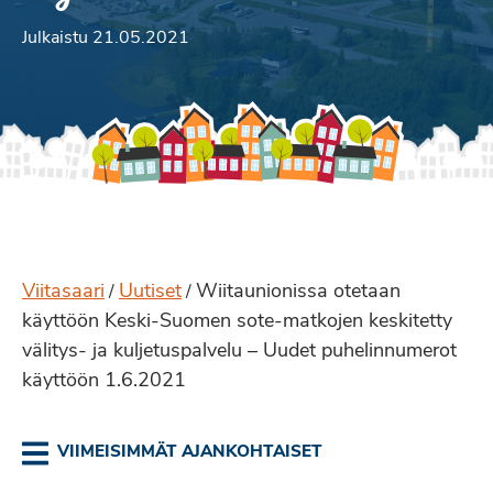
Julkaistu 21.05.2021
Viitasaari
Uutiset
Wiitaunionissa otetaan
/
/
käyttöön Keski-Suomen sote-matkojen keskitetty
välitys- ja kuljetuspalvelu – Uudet puhelinnumerot
käyttöön 1.6.2021
VIIMEISIMMÄT AJANKOHTAISET