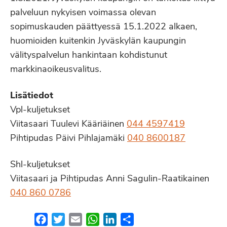
palveluun nykyisen voimassa olevan
sopimuskauden päättyessä 15.1.2022 alkaen,
huomioiden kuitenkin Jyväskylän kaupungin
välityspalvelun hankintaan kohdistunut
markkinaoikeusvalitus.
Lisätiedot
Vpl-kuljetukset
Viitasaari Tuulevi Kääriäinen
044 4597419
Pihtipudas Päivi Pihlajamäki
040 8600187
Shl-kuljetukset
Viitasaari ja Pihtipudas Anni Sagulin-Raatikainen
040 860 0786
Facebook
Twitter
Email
WhatsApp
LinkedIn
Share