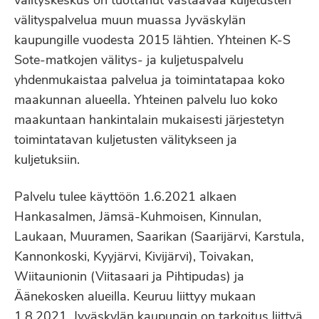
välityskeskus on tuottanut vastaavaa kuljetusten
välityspalvelua muun muassa Jyväskylän
kaupungille vuodesta 2015 lähtien. Yhteinen K-S
Sote-matkojen välitys- ja kuljetuspalvelu
yhdenmukaistaa palvelua ja toimintatapaa koko
maakunnan alueella. Yhteinen palvelu luo koko
maakuntaan hankintalain mukaisesti järjestetyn
toimintatavan kuljetusten välitykseen ja
kuljetuksiin.
Palvelu tulee käyttöön 1.6.2021 alkaen
Hankasalmen, Jämsä-Kuhmoisen, Kinnulan,
Laukaan, Muuramen, Saarikan (Saarijärvi, Karstula,
Kannonkoski, Kyyjärvi, Kivijärvi), Toivakan,
Wiitaunionin (Viitasaari ja Pihtipudas) ja
Äänekosken alueilla. Keuruu liittyy mukaan
1.8.2021. Jyväskylän kaupungin on tarkoitus liittyä