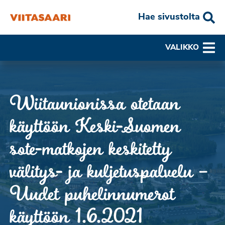
Hae sivustolta
VALIKKO
Wiitaunionissa otetaan
käyttöön Keski-Suomen
sote-matkojen keskitetty
välitys- ja kuljetuspalvelu –
Uudet puhelinnumerot
käyttöön 1.6.2021