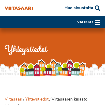
Hae sivustolta
VALIKKO
Yhteystiedot
Viitasaari
Yhteystiedot
Viitasaaren kirjasto
/
/