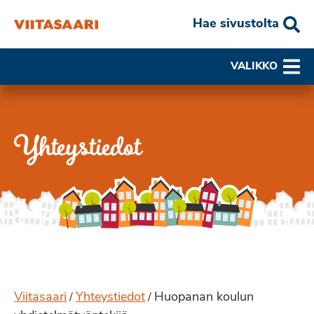
Hae sivustolta
VALIKKO
Yhteystiedot
Viitasaari
Yhteystiedot
Huopanan koulun
/
/