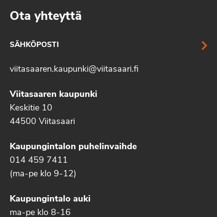
Ota yhteyttä
SÄHKÖPOSTI
viitasaaren.kaupunki@viitasaari.fi
Viitasaaren kaupunki
Keskitie 10
44500 Viitasaari
Kaupungintalon puhelinvaihde
014 459 7411
(ma-pe klo 9-12)
Kaupungintalo auki
ma-pe klo 8-16