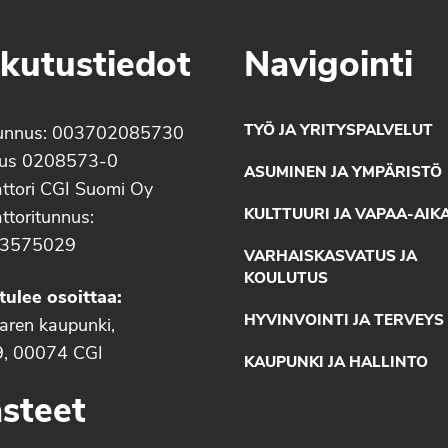
kutustiedot
Navigointi
TYÖ JA YRITYSPALVELUT
unnus: 003702085730
nus 0208573-0
ASUMINEN JA YMPÄRISTÖ
ttori CGI Suomi Oy
KULTTUURI JA VAPAA-AIK
ttoritunnus:
3575029
VARHAISKASVATUS JA
KOULUTUS
tulee osoittaa:
HYVINVOINTI JA TERVEYS
aaren kaupunki,
9, 00074 CGI
KAUPUNKI JA HALLINTO
steet