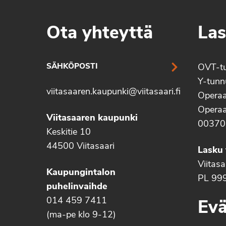
Ota yhteyttä
Las
SÄHKÖPOSTI
OVT-t
Y-tun
viitasaaren.kaupunki@viitasaari.fi
Operaa
Operaa
Viitasaaren kaupunki
00370
Keskitie 10
44500 Viitasaari
Lasku 
Viitas
Kaupungintalon
PL 99
puhelinvaihde
014 459 7411
Evä
(ma-pe klo 9-12)