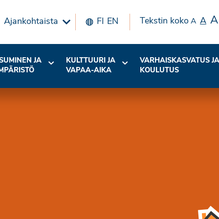
A
Tekstin koko
A
Ajankohtaista
FI
EN
A
SUMINEN JA
KULTTUURI JA
VARHAISKASVATUS J
MPÄRISTÖ
VAPAA-AIKA
KOULUTUS