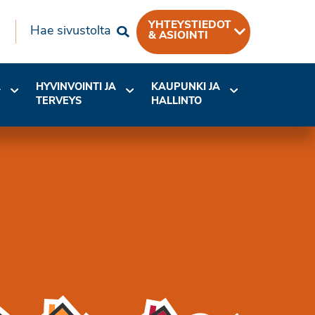
YHTEYSTIEDOT
Hae sivustolta
& ASIOINTI
A
HYVINVOINTI JA
KAUPUNKI JA
TERVEYS
HALLINTO