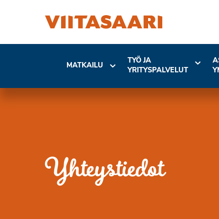
TYÖ JA
A
MATKAILU
YRITYSPALVELUT
Y
Yhteystiedot