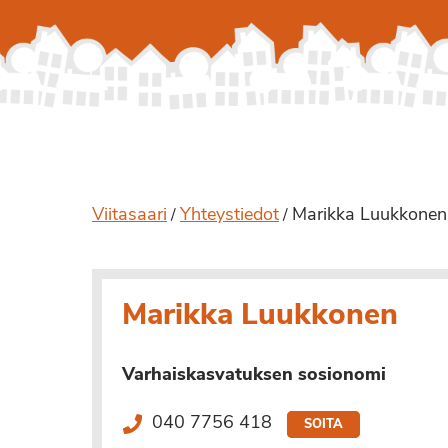
Viitasaari
Yhteystiedot
Marikka Luukkonen
/
/
Marikka Luukkonen
Varhaiskasvatuksen sosionomi
040 7756 418
SOITA