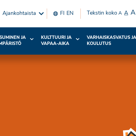
A
Tekstin koko
A
Ajankohtaista
FI
EN
A
SUMINEN JA
KULTTUURI JA
VARHAISKASVATUS J
MPÄRISTÖ
VAPAA-AIKA
KOULUTUS