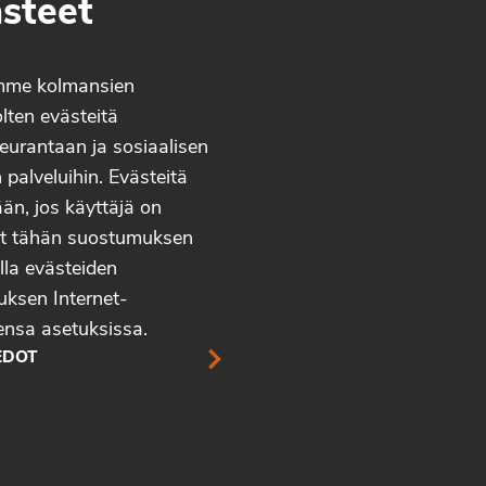
steet
mme kolmansien
lten evästeitä
eurantaan ja sosiaalisen
palveluihin. Evästeitä
än, jos käyttäjä on
t tähän suostumuksen
lla evästeiden
uksen Internet-
ensa asetuksissa.
EDOT