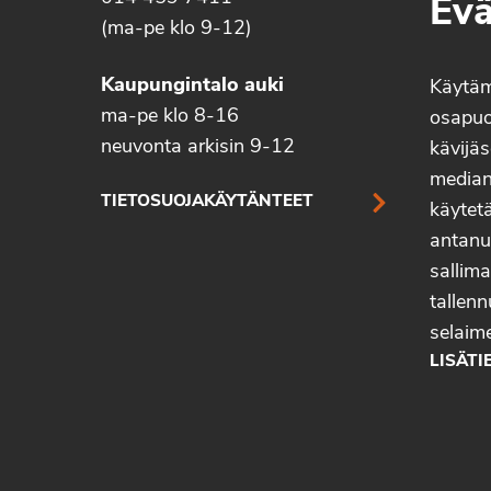
Evä
(ma-pe klo 9-12)
Kaupungintalo auki
Käytä
ma-pe klo 8-16
osapuo
neuvonta arkisin 9-12
kävijäs
median 
TIETOSUOJAKÄYTÄNTEET
käytetä
antanu
sallima
tallenn
selaim
LISÄTI