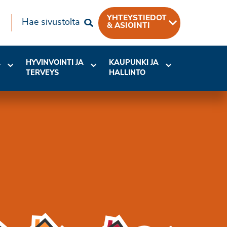
YHTEYSTIEDOT
Hae sivustolta
& ASIOINTI
A
HYVINVOINTI JA
KAUPUNKI JA
TERVEYS
HALLINTO