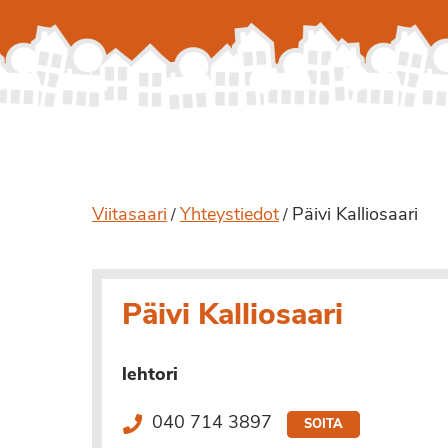
Viitasaari
Yhteystiedot
Päivi Kalliosaari
/
/
Päivi Kalliosaari
lehtori
040 714 3897
SOITA