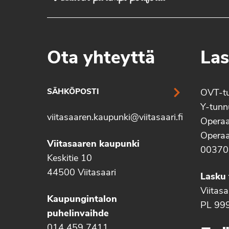
Ota yhteyttä
Las
SÄHKÖPOSTI
OVT-t
Y-tun
viitasaaren.kaupunki@viitasaari.fi
Operaa
Operaa
Viitasaaren kaupunki
00370
Keskitie 10
44500 Viitasaari
Lasku 
Viitas
Kaupungintalon
PL 99
puhelinvaihde
014 459 7411