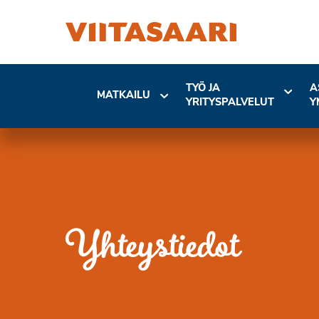
TYÖ JA
A
MATKAILU
YRITYSPALVELUT
Y
Yhteystiedot