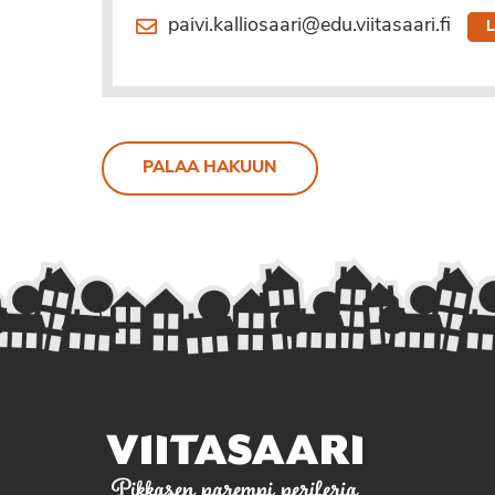
paivi.kalliosaari@edu.viitasaari.fi
PALAA HAKUUN
Pikkasen parempi periferia