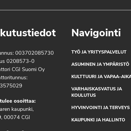
kutustiedot
Navigointi
TYÖ JA YRITYSPALVELUT
unnus: 003702085730
nus 0208573-0
ASUMINEN JA YMPÄRISTÖ
ttori CGI Suomi Oy
KULTTUURI JA VAPAA-AIK
ttoritunnus:
3575029
VARHAISKASVATUS JA
KOULUTUS
tulee osoittaa:
HYVINVOINTI JA TERVEYS
aaren kaupunki,
9, 00074 CGI
KAUPUNKI JA HALLINTO