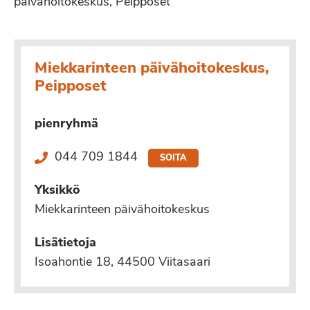
päivähoitokeskus, Peipposet
Miekkarinteen päivähoitokeskus,
Peipposet
pienryhmä
044 709 1844
SOITA
Yksikkö
Miekkarinteen päivähoitokeskus
Lisätietoja
Isoahontie 18, 44500 Viitasaari