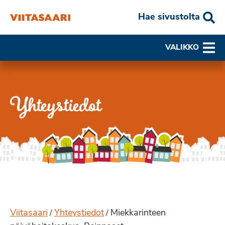
Hae sivustolta
VALIKKO
Yhteystiedot
Viitasaari
Yhteystiedot
Miekkarinteen
/
/