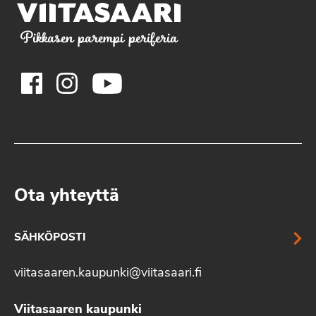
Pikkasen parempi periferia
Ota yhteyttä
SÄHKÖPOSTI
viitasaaren.kaupunki@viitasaari.fi
Viitasaaren kaupunki