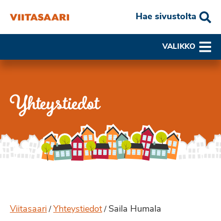
Hae sivustolta
VALIKKO
Yhteystiedot
Viitasaari
Yhteystiedot
Saila Humala
/
/