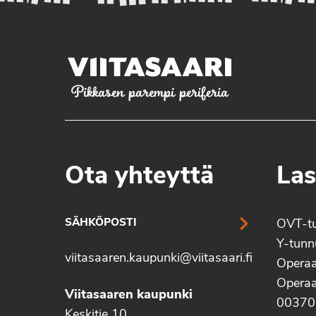
Pikkasen parempi periferia
Ota yhteyttä
Las
SÄHKÖPOSTI
OVT-t
Y-tun
viitasaaren.kaupunki@viitasaari.fi
Operaa
Operaa
Viitasaaren kaupunki
00370
Keskitie 10