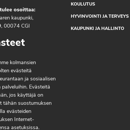
KOULUTUS
tulee osoittaa:
HYVINVOINTI JA TERVEYS
aaren kaupunki,
9, 00074 CGI
KAUPUNKI JA HALLINTO
steet
mme kolmansien
lten evästeitä
eurantaan ja sosiaalisen
palveluihin. Evästeitä
än, jos käyttäjä on
t tähän suostumuksen
lla evästeiden
uksen Internet-
ensa asetuksissa.