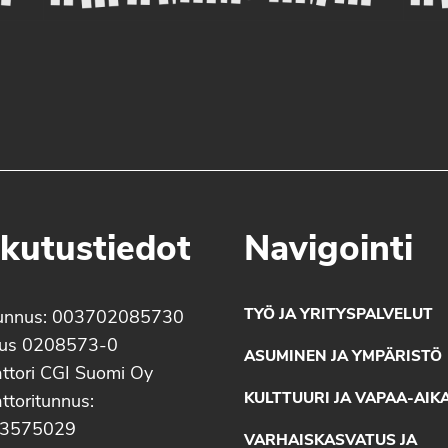
kutustiedot
Navigointi
TYÖ JA YRITYSPALVELUT
unnus: 003702085730
nus 0208573-0
ASUMINEN JA YMPÄRISTÖ
ttori CGI Suomi Oy
KULTTUURI JA VAPAA-AIK
ttoritunnus:
3575029
VARHAISKASVATUS JA