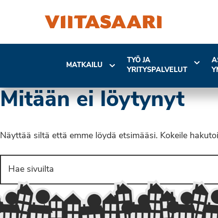
TYÖ JA
A
MATKAILU
YRITYSPALVELUT
Y
Mitään ei löytynyt
Näyttää siltä että emme löydä etsimääsi. Kokeile hakuto