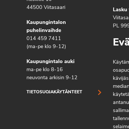
44500 Viitasaari
Lasku 
Viitas
Kaupungintalon
PL 99
puhelinvaihde
014 459 7411
Evä
(ma-pe klo 9-12)
Kaupungintalo auki
Käytä
ma-pe klo 8-16
osapuo
neuvonta arkisin 9-12
kävijäs
median 
TIETOSUOJAKÄYTÄNTEET
käytetä
antanu
sallima
tallenn
selaim