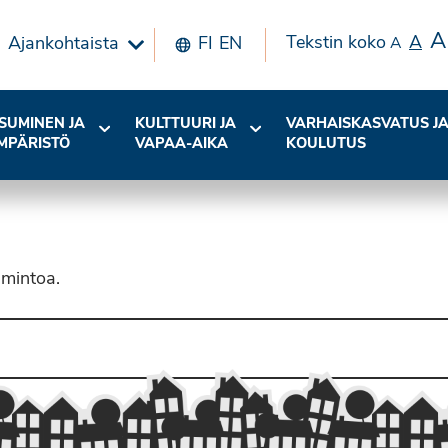
A
Tekstin koko
A
Ajankohtaista
FI
EN
A
SUMINEN JA
KULTTUURI JA
VARHAISKASVATUS J
MPÄRISTÖ
VAPAA-AIKA
KOULUTUS
imintoa.