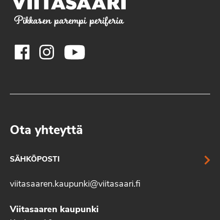
Pikkasen parempi periferia
Ota yhteyttä
SÄHKÖPOSTI
viitasaaren.kaupunki@viitasaari.fi
Viitasaaren kaupunki