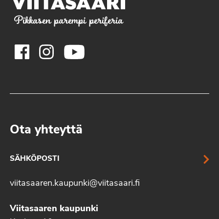
Pikkasen parempi periferia
Ota yhteyttä
SÄHKÖPOSTI
viitasaaren.kaupunki@viitasaari.fi
Viitasaaren kaupunki