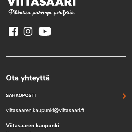
Pikkasen parempi periferia
Ota yhteyttä
SÄHKÖPOSTI
viitasaaren.kaupunki@viitasaari.fi
Viitasaaren kaupunki