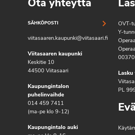
Ota yhteyttä
Las
SÄHKÖPOSTI
OVT-t
Y-tun
viitasaaren.kaupunki@viitasaari.fi
Operaa
Operaa
Viitasaaren kaupunki
00370
Keskitie 10
44500 Viitasaari
Lasku 
Viitas
Kaupungintalon
PL 99
puhelinvaihde
014 459 7411
Evä
(ma-pe klo 9-12)
Kaupungintalo auki
Käytä