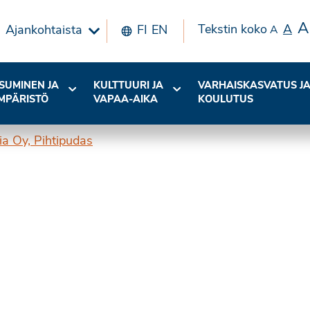
A
Tekstin koko
A
Ajankohtaista
FI
EN
A
SUMINEN JA
KULTTUURI JA
VARHAISKASVATUS J
MPÄRISTÖ
VAPAA-AIKA
KOULUTUS
ia Oy, Pihtipudas