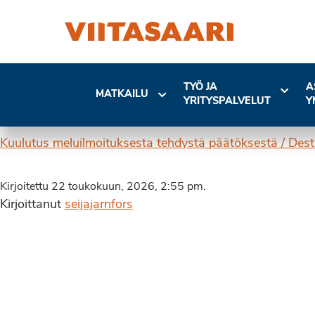
TYÖ JA
A
MATKAILU
YRITYSPALVELUT
Y
Kuulutus meluilmoituksesta tehdystä päätöksestä / Dest
Kirjoitettu 22 toukokuun, 2026, 2:55 pm.
Kirjoittanut
seijajarnfors