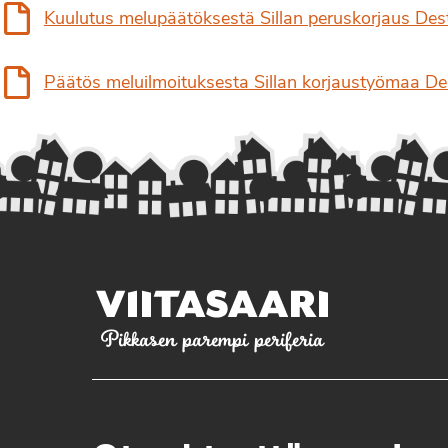
Kuulutus melupäätöksestä Sillan peruskorjaus Dest
Päätös meluilmoituksesta Sillan korjaustyömaa De
Pikkasen parempi periferia