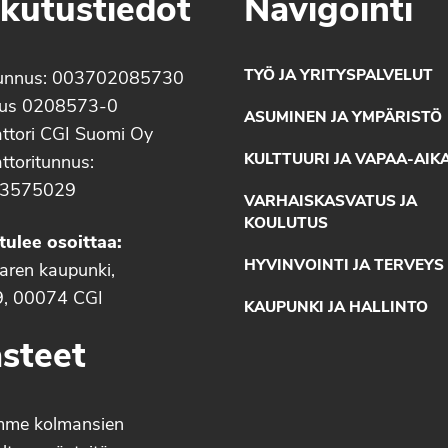
kutustiedot
Navigointi
TYÖ JA YRITYSPALVELUT
unnus: 003702085730
nus 0208573-0
ASUMINEN JA YMPÄRISTÖ
ttori CGI Suomi Oy
KULTTUURI JA VAPAA-AIK
ttoritunnus:
3575029
VARHAISKASVATUS JA
KOULUTUS
tulee osoittaa:
HYVINVOINTI JA TERVEYS
aaren kaupunki,
9, 00074 CGI
KAUPUNKI JA HALLINTO
steet
mme kolmansien