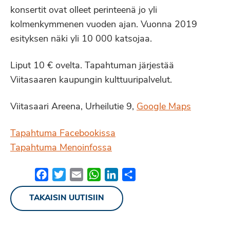
konsertit ovat olleet perinteenä jo yli
kolmenkymmenen vuoden ajan. Vuonna 2019
esityksen näki yli 10 000 katsojaa.
Liput 10 € ovelta. Tapahtuman järjestää
Viitasaaren kaupungin kulttuuripalvelut.
Viitasaari Areena, Urheilutie 9,
Google Maps
Tapahtuma Facebookissa
Tapahtuma Menoinfossa
Facebook
Twitter
Email
WhatsApp
LinkedIn
Share
TAKAISIN UUTISIIN