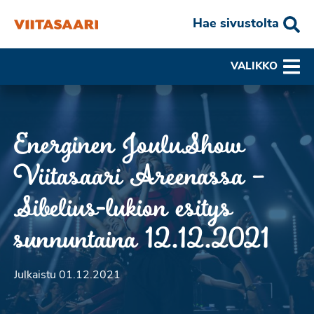
Hae sivustolta
VALIKKO
Energinen JouluShow
Viitasaari Areenassa –
Sibelius-lukion esitys
sunnuntaina 12.12.2021
Julkaistu 01.12.2021