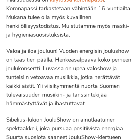
Tilaisuudessa on
käytössä koronapassi
.
Koronapassi tarkastetaan vähintään 16-vuotiailta.
Mukana tulee olla myös kuvallinen
henkilöllisyystodistus. Muistutamme myös maski-
ja hygieniasuosistuksista.
Valoa ja iloa jouluun! Vuoden energisin joulushow
on taas tien päällä. Henkeäsalpaava koko perheen
joulukonsertti. Luvassa on upea valoshow ja
tunteisiin vetoavaa musiikkia, jotka herättävät
kaikki aistit. Yli viisikymmentä nuorta Suomen
tulevaisuuden musiikin- ja tanssintekijää
hämmästyttävät ja ihastuttavat.
Sibelius-lukion JouluShow on ainutlaatuinen
spektaakkeli, joka pursuaa positiivista energiaa.
Suurta suosiota saaneet JouluShow-kiertueen