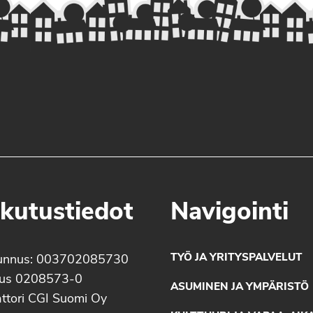
kutustiedot
Navigointi
TYÖ JA YRITYSPALVELUT
unnus: 003702085730
nus 0208573-0
ASUMINEN JA YMPÄRISTÖ
ttori CGI Suomi Oy