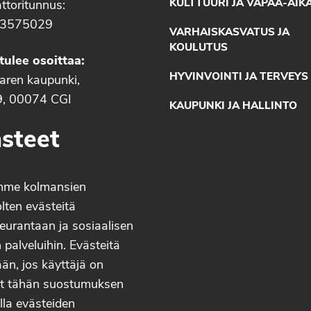
KULTTUURI JA VAPAA-AIK
ttoritunnus:
3575029
VARHAISKASVATUS JA
KOULUTUS
tulee osoittaa:
HYVINVOINTI JA TERVEYS
aaren kaupunki,
9, 00074 CGI
KAUPUNKI JA HALLINTO
steet
mme kolmansien
lten evästeitä
eurantaan ja sosiaalisen
palveluihin. Evästeitä
än, jos käyttäjä on
t tähän suostumuksen
lla evästeiden