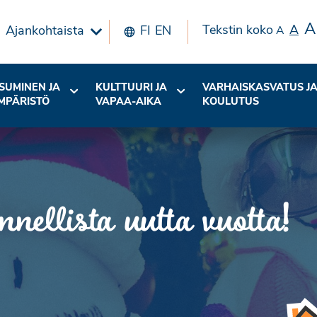
A
Tekstin koko
A
Ajankohtaista
FI
EN
A
SUMINEN JA
KULTTUURI JA
VARHAISKASVATUS J
MPÄRISTÖ
VAPAA-AIKA
KOULUTUS
nellista uutta vuotta!