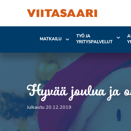
TYÖ JA
A
MATKAILU
YRITYSPALVELUT
Y
Hyvää joulua ja on
Julkaistu 20.12.2019