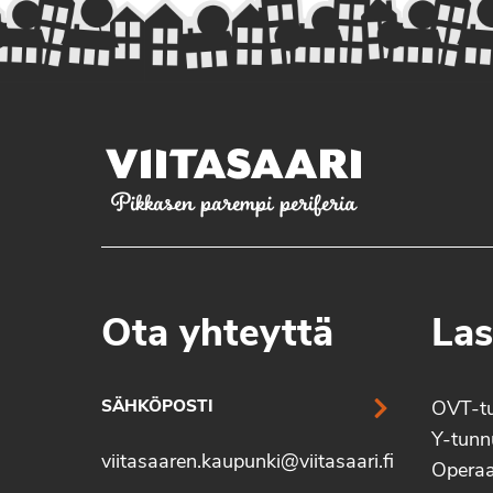
Pikkasen parempi periferia
Ota yhteyttä
Las
SÄHKÖPOSTI
OVT-t
Y-tun
viitasaaren.kaupunki@viitasaari.fi
Operaa