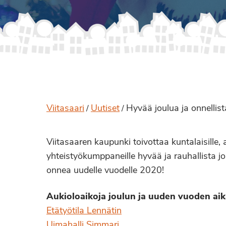
Viitasaari
Uutiset
Hyvää joulua ja onnellist
/
/
Viitasaaren kaupunki toivottaa kuntalaisille, a
yhteistyökumppaneille hyvää ja rauhallista jo
onnea uudelle vuodelle 2020!
Aukioloaikoja joulun ja uuden vuoden ai
Etätyötila Lennätin
Uimahalli Simmari