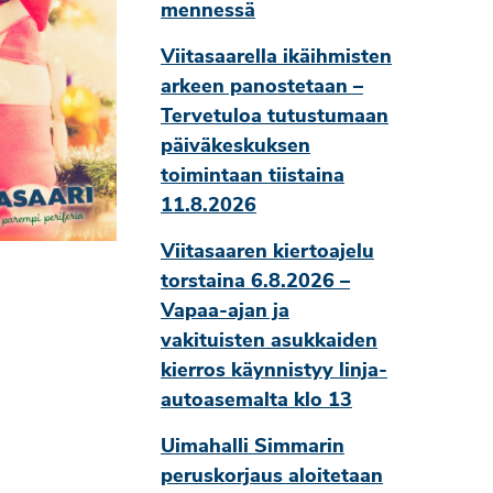
mennessä
Viitasaarella ikäihmisten
arkeen panostetaan –
Tervetuloa tutustumaan
päiväkeskuksen
toimintaan tiistaina
11.8.2026
Viitasaaren kiertoajelu
torstaina 6.8.2026 –
Vapaa-ajan ja
vakituisten asukkaiden
kierros käynnistyy linja-
autoasemalta klo 13
Uimahalli Simmarin
peruskorjaus aloitetaan