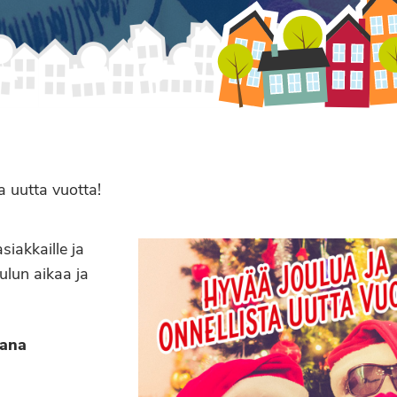
a uutta vuotta!
siakkaille ja
ulun aikaa ja
kana