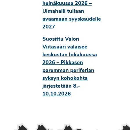
heinäkuussa 2026 –
Uimahalli tullaan
avaamaan syyskaudelle
2027
Suosittu Valon
Viitasaari valaisee
keskustan lokakuussa
2026 – Pikkasen
paremman periferian
syksyn kohokohta
järjestetään 8.–
10.10.2026