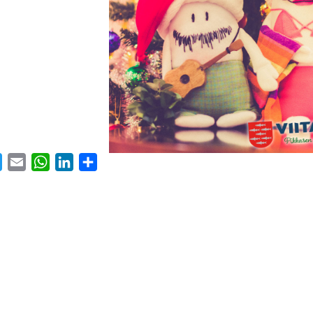
ebook
Twitter
Email
WhatsApp
LinkedIn
Share