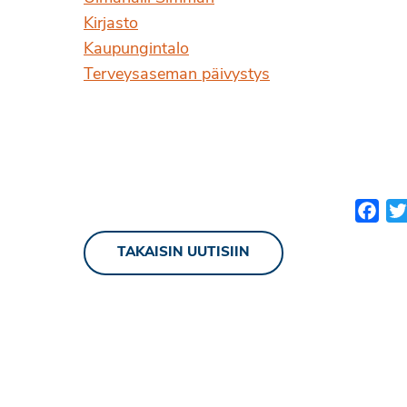
Kirjasto
Kaupungintalo
Terveysaseman päivystys
Fac
TAKAISIN UUTISIIN