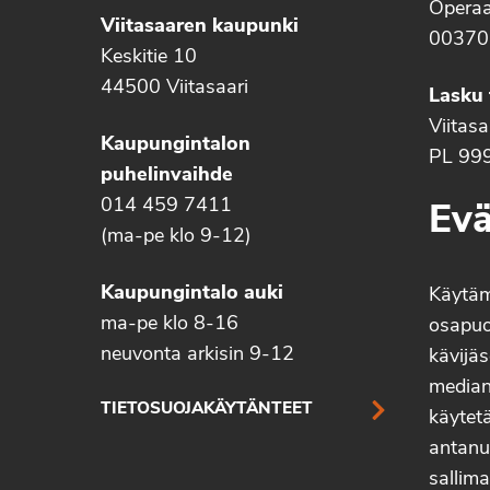
Operaa
Viitasaaren kaupunki
00370
Keskitie 10
44500 Viitasaari
Lasku 
Viitas
Kaupungintalon
PL 99
puhelinvaihde
014 459 7411
Evä
(ma-pe klo 9-12)
Kaupungintalo auki
Käytä
ma-pe klo 8-16
osapuo
neuvonta arkisin 9-12
kävijäs
median 
TIETOSUOJAKÄYTÄNTEET
käytetä
antanu
sallima