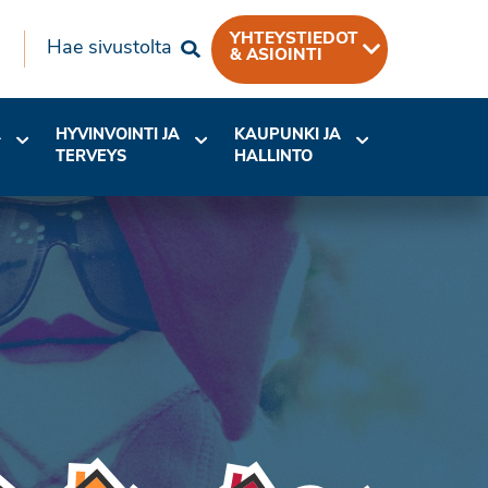
YHTEYSTIEDOT
Hae sivustolta
& ASIOINTI
A
HYVINVOINTI JA
KAUPUNKI JA
TERVEYS
HALLINTO