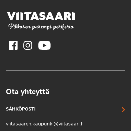
Pikkasen parempi periferia
Ota yhteyttä
SÄHKÖPOSTI
viitasaaren.kaupunki@viitasaari.fi