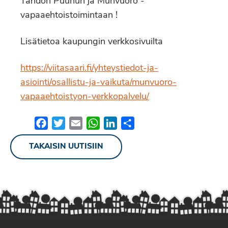
Tahdon Puuhun ja Munvuoro -
vapaaehtoistoimintaan !
Lisätietoa kaupungin verkkosivuilta
https://viitasaari.fi/yhteystiedot-ja-
asiointi/osallistu-ja-vaikuta/munvuoro-
vapaaehtoistyon-verkkopalvelu/
Facebook
Twitter
Email
WhatsApp
LinkedIn
Share
TAKAISIN UUTISIIN