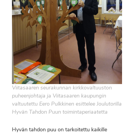
Viitasaaren seurakunnan kirkkovaltuuston
puheenjohtaja ja Viitasaaren kaupungin
valtuutettu Eero Pulkkinen esittelee Joulutorilla
Hyvän Tahdon Puun toimintaperiaatetta
Hyvän tahdon puu on tarkoitettu kaikille