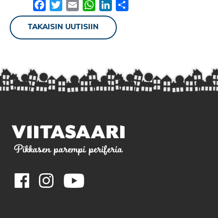
Facebook
Twitter
Email
WhatsApp
LinkedIn
Share
TAKAISIN UUTISIIN
Pikkasen parempi periferia