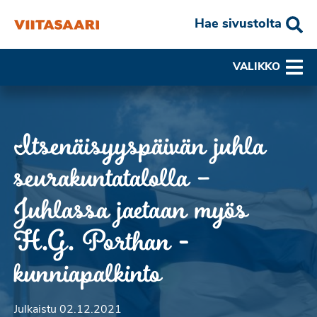
Hae sivustolta
VALIKKO
Itsenäisyyspäivän juhla
seurakuntatalolla –
Juhlassa jaetaan myös
H.G. Porthan -
kunniapalkinto
Julkaistu 02.12.2021