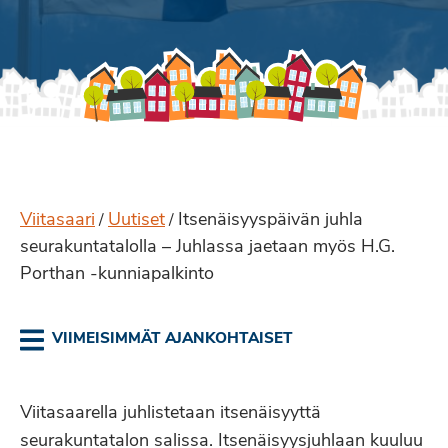
Viitasaari
Uutiset
Itsenäisyyspäivän juhla
/
/
seurakuntatalolla – Juhlassa jaetaan myös H.G.
Porthan -kunniapalkinto
VIIMEISIMMÄT AJANKOHTAISET
Viitasaarella juhlistetaan itsenäisyyttä
seurakuntatalon salissa. Itsenäisyysjuhlaan kuuluu