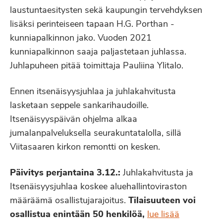
laustuntaesitysten sekä kaupungin tervehdyksen
lisäksi perinteiseen tapaan H.G. Porthan -
kunniapalkinnon jako. Vuoden 2021
kunniapalkinnon saaja paljastetaan juhlassa.
Juhlapuheen pitää toimittaja Pauliina Ylitalo.
Ennen itsenäisyysjuhlaa ja juhlakahvitusta
lasketaan seppele sankarihaudoille.
Itsenäisyyspäivän ohjelma alkaa
jumalanpalveluksella seurakuntatalolla, sillä
Viitasaaren kirkon remontti on kesken.
Päivitys perjantaina 3.12.:
Juhlakahvitusta ja
Itsenäisyysjuhlaa koskee aluehallintoviraston
määräämä osallistujarajoitus.
Tilaisuuteen voi
osallistua enintään 50 henkilöä,
lue lisää