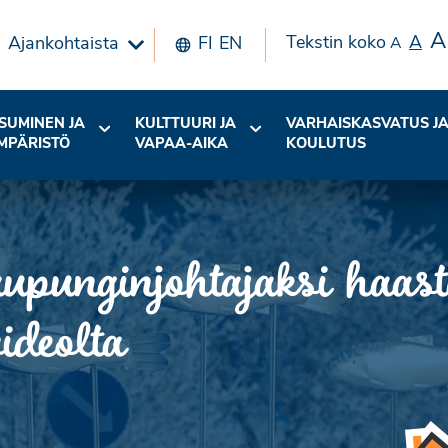
A
Tekstin koko
A
Ajankohtaista
FI
EN
A
SUMINEN JA
KULTTUURI JA
VARHAISKASVATUS J
MPÄRISTÖ
VAPAA-AIKA
KOULUTUS
punginjohtajaksi haasta
videolta