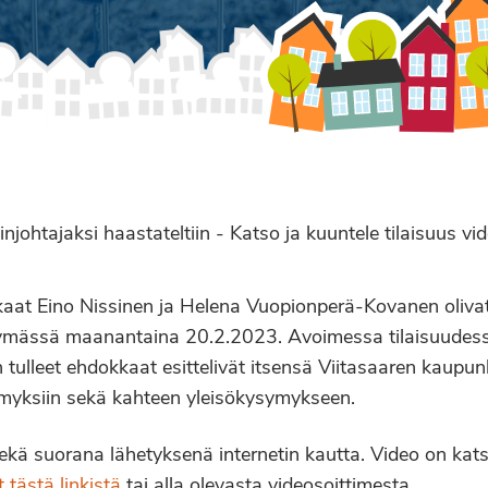
ohtajaksi haastateltiin - Katso ja kuuntele tilaisuus vid
aat Eino Nissinen ja Helena Vuopionperä-Kovanen olivat
ytymässä maanantaina 20.2.2023. Avoimessa tilaisuudes
tulleet ehdokkaat esittelivät itsensä Viitasaaren kaupun
ymyksiin sekä kahteen yleisökysymykseen.
sekä suorana lähetyksenä internetin kautta. Video on kat
 tästä linkistä
tai alla olevasta videosoittimesta.