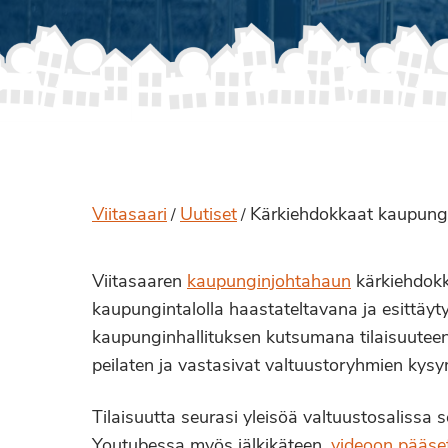
Viitasaari
Uutiset
Kärkiehdokkaat kaupunginj
/
/
Viitasaaren
kaupunginjohtahaun
kärkiehdokk
kaupungintalolla haastateltavana ja esittä
kaupunginhallituksen kutsumana tilaisuuteen 
peilaten ja vastasivat valtuustoryhmien kys
Tilaisuutta seurasi yleisöä valtuustosalissa 
Youtubessa myös jälkikäteen,
videoon pääset