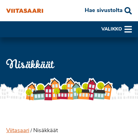
Hae sivustolta
VALIKKO
Nisäkkäät
Viitasaari
Nisäkkäät
/