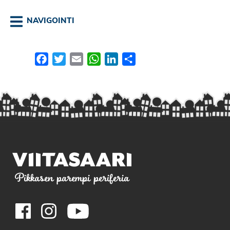
NAVIGOINTI
Facebook
Twitter
Email
WhatsApp
LinkedIn
Share
Pikkasen parempi periferia