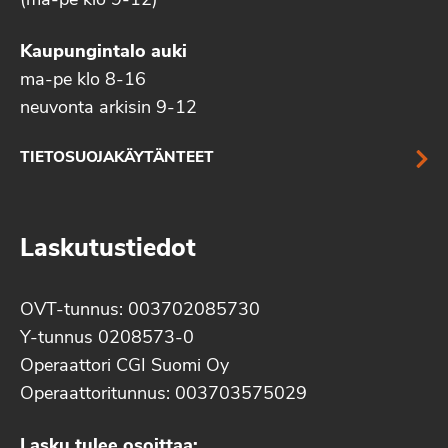
(ma-pe klo 9-12)
Kaupungintalo auki
ma-pe klo 8-16
neuvonta arkisin 9-12
TIETOSUOJAKÄYTÄNTEET
Laskutustiedot
OVT-tunnus: 003702085730
Y-tunnus 0208573-0
Operaattori CGI Suomi Oy
Operaattoritunnus: 003703575029
Lasku tulee osoittaa: