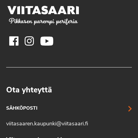
Pikkasen parempi periferia
Ota yhteyttä
SÄHKÖPOSTI
viitasaaren.kaupunki@viitasaari.fi