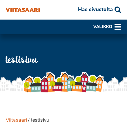
Hae sivustolta
VALIKKO
testisivu
Viitasaari
testisivu
/