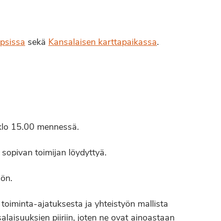
psissa
sekä
Kansalaisen karttapaikassa
.
 klo 15.00 mennessä.
sopivan toimijan löydyttyä.
hön.
toiminta-ajatuksesta ja yhteistyön mallista
laisuuksien piiriin, joten ne ovat ainoastaan