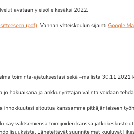
alvelut avataan yleisölle kesäksi 2022.
esitteeseen (pdf)
. Vanhan yhteiskoulun sijainti
Google Ma
telma toiminta-ajatuksestasi sekä –mallista 30.11.2021
jo hakuaikana ja ankkuriyrittäjän valinta voidaan tehdä 
i ja innokkuutesi sitoutua kanssamme pitkäjänteiseen työ
i käy valitsemiensa toimijoiden kanssa jatkokeskustelut 
llisuuksista. Lähetettävät suunnitelmat kuuluvat liikesa