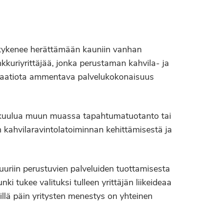
a kykenee herättämään kauniin vanhan
nkkuriyrittäjää, jonka perustaman kahvila- ja
spiraatiota ammentava palvelukokonaisuus
voi kuulua muun muassa tapahtumatuotanto tai
 kahvilaravintolatoiminnan kehittämisestä ja
uriin perustuvien palveluiden tuottamisesta
i tukee valituksi tulleen yrittäjän liikeideaa
llä päin yritysten menestys on yhteinen