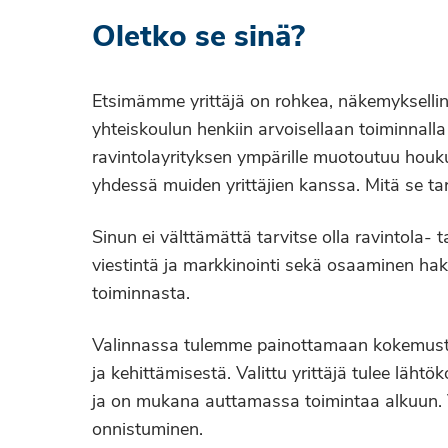
Oletko se sinä?
Etsimämme yrittäjä on rohkea, näkemyksellin
yhteiskoulun henkiin arvoisellaan toiminnalla
ravintolayrityksen ympärille muotoutuu houku
yhdessä muiden yrittäjien kanssa. Mitä se tark
Sinun ei välttämättä tarvitse olla ravintola
viestintä ja markkinointi sekä osaaminen ha
toiminnasta.
Valinnassa tulemme painottamaan kokemusta j
ja kehittämisestä. Valittu yrittäjä tulee läht
ja on mukana auttamassa toimintaa alkuun. Vi
onnistuminen.