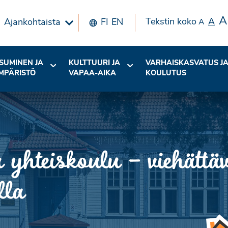
A
Tekstin koko
A
Ajankohtaista
FI
EN
A
SUMINEN JA
KULTTUURI JA
VARHAISKASVATUS J
MPÄRISTÖ
VAPAA-AIKA
KOULUTUS
yhteiskoulu – viehättäv
lla