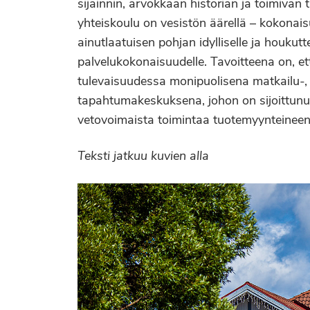
sijainnin, arvokkaan historian ja toimivan t
yhteiskoulu on vesistön äärellä – kokonais
ainutlaatuisen pohjan idylliselle ja houkutt
palvelukokonaisuudelle. Tavoitteena on, e
tulevaisuudessa monipuolisena matkailu-, k
tapahtumakeskuksena, johon on sijoittunu
vetovoimaista toimintaa tuotemyynteineen 
Teksti jatkuu kuvien alla