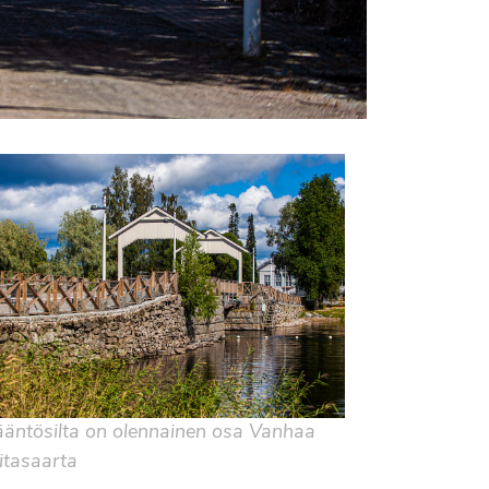
äntösilta on olennainen osa Vanhaa
itasaarta