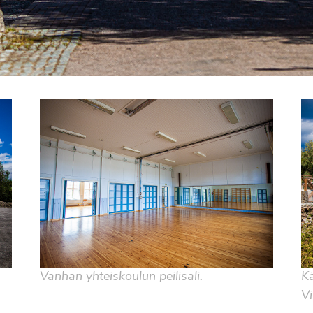
Kä
Vanhan yhteiskoulun peilisali.
Vi