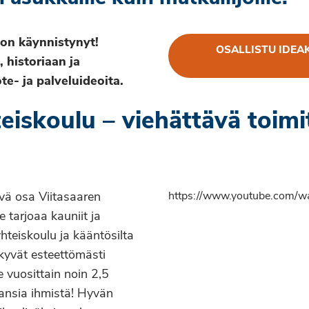
i on käynnistynyt!
OSALLISTU IDEAK
 historiaan ja
e- ja palveluideoita.
eiskoulu – viehättävä toimit
vä osa Viitasaaren
https://www.youtube.com/
e tarjoaa kauniit ja
yhteiskoulu ja kääntösilta
kyvät esteettömästi
ee vuosittain noin 2,5
hansia ihmistä! Hyvän