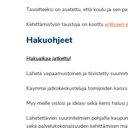
Tavoitteeksi on asetettu, että koulu ja sen p
Kehittämistyön taustoja on koottu
erilliseen 
Hakuohjeet
Hakuaikaa jatkettu!
Lähetä vapaamuotoinen ja tiivistetty suunni
Käymme jatkokeskusteluja toimijoiden kanssa 
Myy meille visiosi ja ideasi sekä kerro halus
Lähetettävien suunnitelmien pohjalta kaupunk
sekä palvelukokonaisuuden kehittämisen mahdo