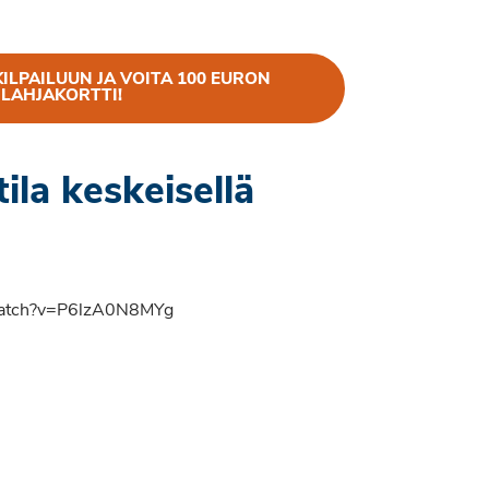
ILPAILUUN JA VOITA 100 EURON
LAHJAKORTTI!
ila keskeisellä
watch?v=P6lzA0N8MYg