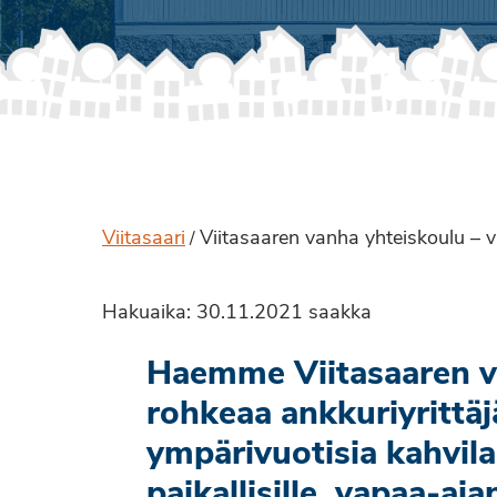
Viitasaari
Viitasaaren vanha yhteiskoulu – vie
/
Hakuaika: 30.11.2021 saakka
Haemme Viitasaaren v
rohkeaa ankkuriyrittäj
ympärivuotisia kahvila-
paikallisille, vapaa-aja