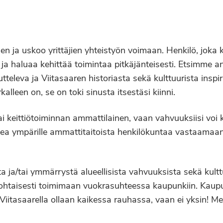
en ja uskoo yrittäjien yhteistyön voimaan. Henkilö, jok
 ja haluaa kehittää toimintaa pitkäjänteisesti. Etsimme a
tteleva ja Viitasaaren historiasta sekä kulttuurista in
alleen on, se on toki sinusta itsestäsi kiinni.
- tai keittiötoiminnan ammattilainen, vaan vahvuuksiisi 
kea ympärille ammattitaitoista henkilökuntaa vastaamaan
a/tai ymmärrystä alueellisista vahvuuksista sekä kulttu
ökohtaisesti toimimaan vuokrasuhteessa kaupunkiin. Kaupunk
itasaarella ollaan kaikessa rauhassa, vaan ei yksin! Mei