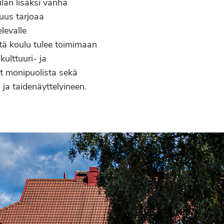
ilan lisäksi vanha
uus tarjoaa
elevalle
ttä koulu tulee toimimaan
ulttuuri- ja
t monipuolista sekä
ja taidenäyttelyineen.