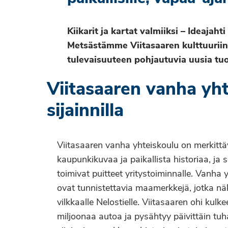
Kiikarit ja kartat valmiiksi – Ideajaht
Metsästämme Viitasaaren kulttuuriin,
tulevaisuuteen pohjautuvia uusia tuot
Viitasaaren vanha yht
sijainnilla
Viitasaaren vanha yhteiskoulu on merkittä
kaupunkikuvaa ja paikallista historiaa, ja s
toimivat puitteet yritystoiminnalle. Vanha 
ovat tunnistettavia maamerkkejä, jotka nä
vilkkaalle Nelostielle. Viitasaaren ohi kulk
miljoonaa autoa ja pysähtyy päivittäin tu