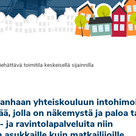
hättävä toimitila keskeisellä sijainnilla
anhaan yhteiskouluun intohimoi
ää, jolla on näkemystä ja paloa t
 ja ravintolapalveluita niin
n asukkaille kuin matkailijoille.