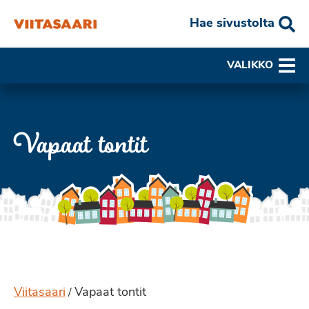
Hae sivustolta
VALIKKO
Vapaat tontit
Viitasaari
Vapaat tontit
/