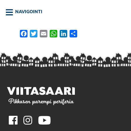
NAVIGOINTI
Facebook
Twitter
Email
WhatsApp
LinkedIn
Share
Pikkasen parempi periferia