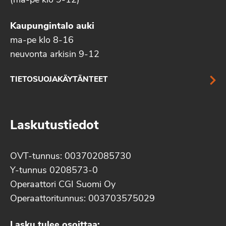
(ma-pe klo 9-12)
Kaupungintalo auki
ma-pe klo 8-16
neuvonta arkisin 9-12
TIETOSUOJAKÄYTÄNTEET
Laskutustiedot
OVT-tunnus: 003702085730
Y-tunnus 0208573-0
Operaattori CGI Suomi Oy
Operaattoritunnus: 003703575029
Lasku tulee osoittaa: