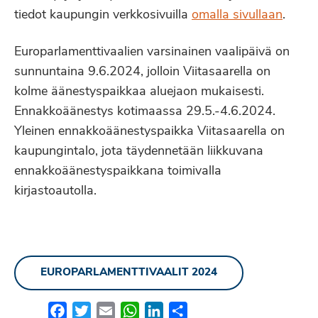
tiedot kaupungin verkkosivuilla
omalla sivullaan
.
Europarlamenttivaalien varsinainen vaalipäivä on
sunnuntaina 9.6.2024, jolloin Viitasaarella on
kolme äänestyspaikkaa aluejaon mukaisesti.
Ennakkoäänestys kotimaassa 29.5.-4.6.2024.
Yleinen ennakkoäänestyspaikka Viitasaarella on
kaupungintalo, jota täydennetään liikkuvana
ennakkoäänestyspaikkana toimivalla
kirjastoautolla.
EUROPARLAMENTTIVAALIT 2024
Facebook
Twitter
Email
WhatsApp
LinkedIn
Share