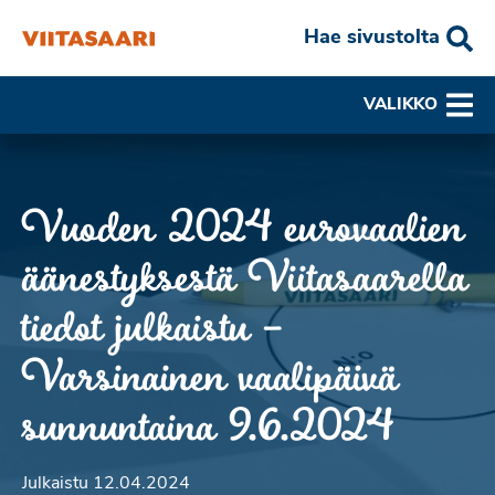
Hae sivustolta
VALIKKO
Vuoden 2024 eurovaalien
äänestyksestä Viitasaarella
tiedot julkaistu –
Varsinainen vaalipäivä
sunnuntaina 9.6.2024
Julkaistu 12.04.2024