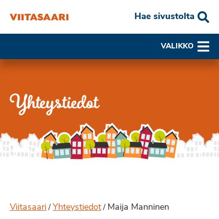
Hae sivustolta
VALIKKO
Yhteystiedot
Viitasaari
Yhteystiedot
Maija Manninen
/
/