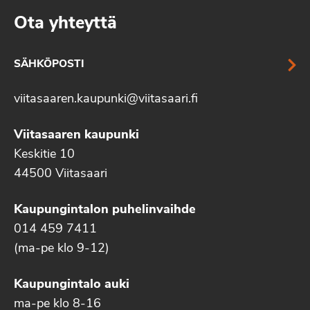
Ota yhteyttä
SÄHKÖPOSTI
viitasaaren.kaupunki@viitasaari.fi
Viitasaaren kaupunki
Keskitie 10
44500 Viitasaari
Kaupungintalon puhelinvaihde
014 459 7411
(ma-pe klo 9-12)
Kaupungintalo auki
ma-pe klo 8-16