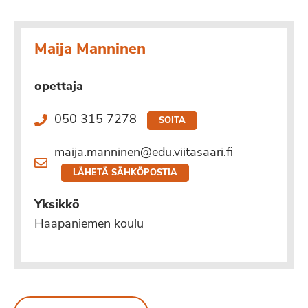
Maija Manninen
opettaja
050 315 7278
SOITA
maija.manninen@edu.viitasaari.fi
LÄHETÄ SÄHKÖPOSTIA
Yksikkö
Haapaniemen koulu