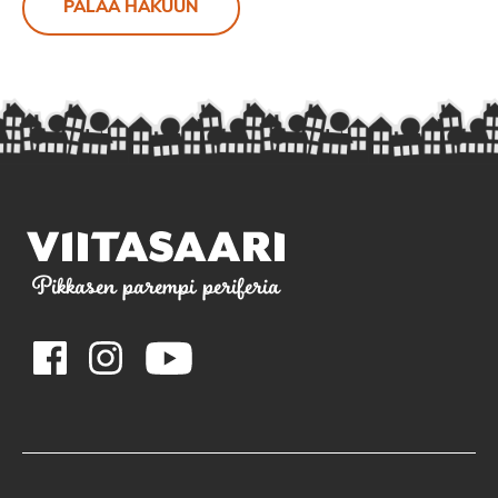
PALAA HAKUUN
Pikkasen parempi periferia