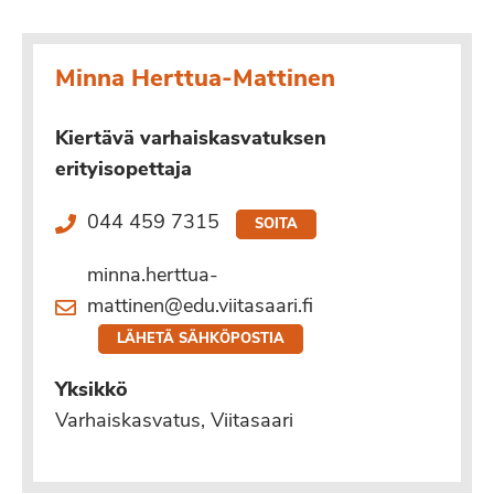
Minna Herttua-Mattinen
Kiertävä varhaiskasvatuksen
erityisopettaja
044 459 7315
SOITA
minna.herttua-
mattinen@edu.viitasaari.fi
LÄHETÄ SÄHKÖPOSTIA
Yksikkö
Varhaiskasvatus, Viitasaari