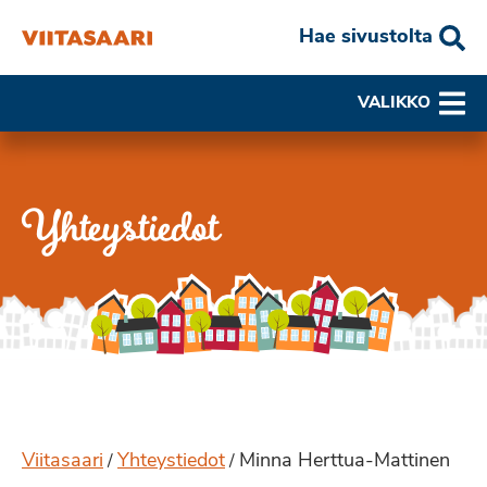
Hae sivustolta
VALIKKO
Yhteystiedot
Viitasaari
Yhteystiedot
Minna Herttua-Mattinen
/
/